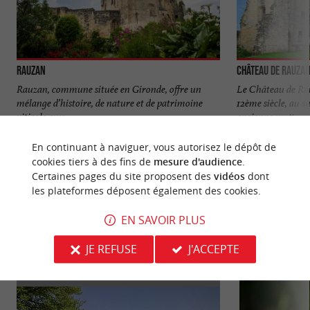
Rauzan
Château de Rauza
Rauzan, commune située en Gironde, offre un
Le Château de Rau
mélange d’histoire, de nature et de patrimoine
12ème siècle, au s
viticole aux ...
ancienne motte ...
5,8 km - Rauzan
5,8 km - 
En continuant à naviguer, vous autorisez le dépôt de
cookies tiers à des fins de
mesure d'audience
.
Certaines pages du site proposent des
vidéos
dont
les plateformes déposent également des cookies.
EN SAVOIR PLUS
VOUS AIMEREZ
AUSSI
JE REFUSE
J'ACCEPTE