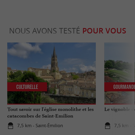
NOUS AVONS TESTÉ
POUR VOUS
Culturelle
Gourmand
Tout savoir sur l'église monolithe et les
Le vignoble d
catacombes de Saint-Emilion
7,5 km - Saint-Émilion
7,5 km - S