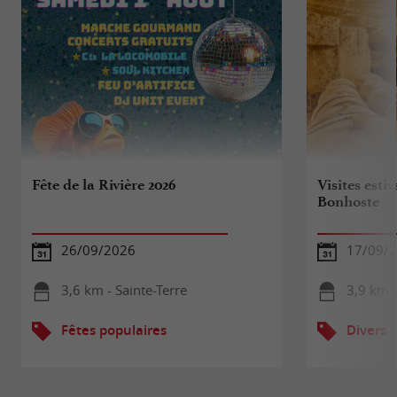
Fête de la Rivière 2026
Visites esti
Bonhoste
26/09/2026
17/09/
3,6 km - Sainte-Terre
3,9 km -
Fêtes populaires
Divers