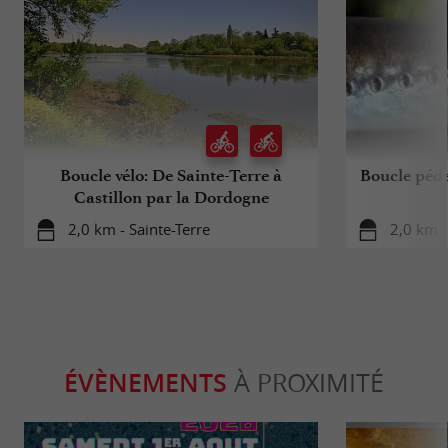
Boucle vélo: De Sainte-Terre à
Boucle péde
Castillon par la Dordogne
2,0 km - Sainte-Terre
2,0 km -
ÉVÈNEMENTS
À PROXIMITÉ