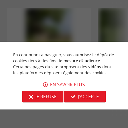
En continuant à naviguer, vous autorisez le dépôt de
cookies tiers à des fins de
mesure d'audience
.
Certaines pages du site proposent des
vidéos
dont
les plateformes déposent également des cookies.
Parc de Pontaulic
Parc René Caniven
Le Parc de Pontaulic est un beau parc arboré au
Au sud de l’agglom
EN SAVOIR PLUS
cœur de Léognan, dans l’agglomération bordelaise.
commune de Gradi
Vous y ferez ...
un parc animalier. 
JE REFUSE
J'ACCEPTE
4,4 km - Léognan
4,8 km - 