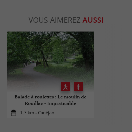
VOUS AIMEREZ
AUSSI
Balade à roulettes : Le moulin de
Parcours de
Rouillac - Impraticable
1,7 km - Canéjan
1,7 km -