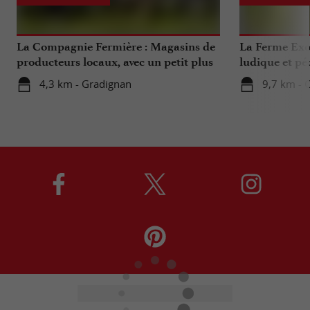
La Compagnie Fermière : Magasins de
La Ferme Exo
producteurs locaux, avec un petit plus
ludique et pé
...
Bordeaux
4,3 km - Gradignan
9,7 km - 