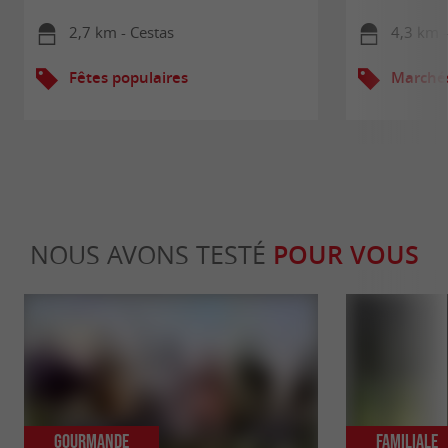
2,7 km - Cestas
4,3 km 
Fêtes populaires
Marché
NOUS AVONS TESTÉ
POUR VOUS
Gourmande
Familiale