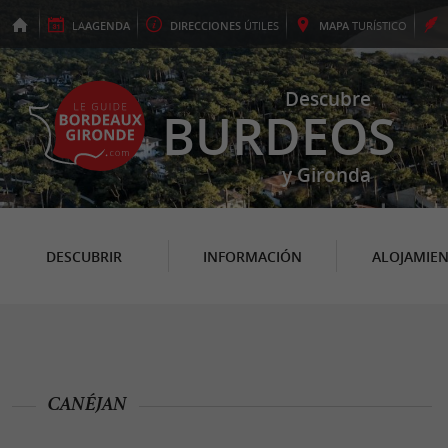
LA
AGENDA
DIRECCIONES
ÚTILES
MAPA
TURÍSTICO
Descubre
BURDEOS
y Gironda
DESCUBRIR
INFORMACIÓN
ALOJAMIE
CANÉJAN