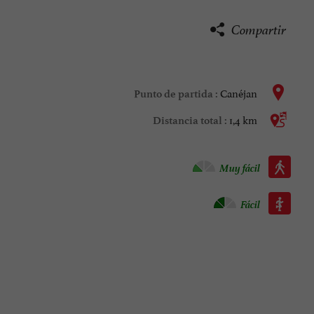
Compartir
Canéjan
Punto de partida :
1,4 km
Distancia total :
Caminata :
Muy fácil
Roller :
Fácil