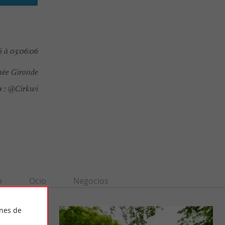
 à 03:06:06
ée Gironde
 :
@Cirkwi
n
Ocio
Negocios
ines de