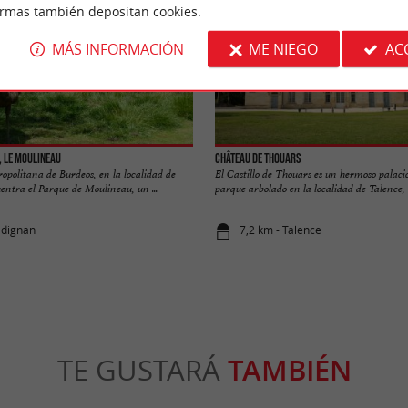
ormas también depositan cookies.
MÁS INFORMACIÓN
ME NIEGO
AC
, le Moulineau
Château de Thouars
ropolitana de Burdeos, en la localidad de
El Castillo de Thouars es un hermoso palaci
ntra el Parque de Moulineau, un ...
parque arbolado en la localidad de Talence, c
adignan
7,2 km - Talence
TE GUSTARÁ
TAMBIÉN