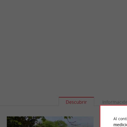
Descubrir
Informació
Al cont
medici