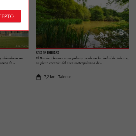
CEPTO
Bois de Thouars
o, ubicado en un
El Bois de Thouars es un pulmón verde en la ciudad de Talence,
erca de ...
en pleno corazón del área metropolitana de ...
7,2 km - Talence