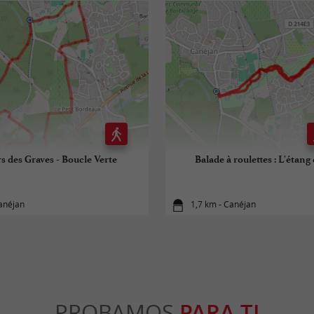
s des Graves - Boucle Verte
Balade à roulettes : L'étan
Canéjan
1,7 km - Canéjan
PROBAMOS
PARA TI