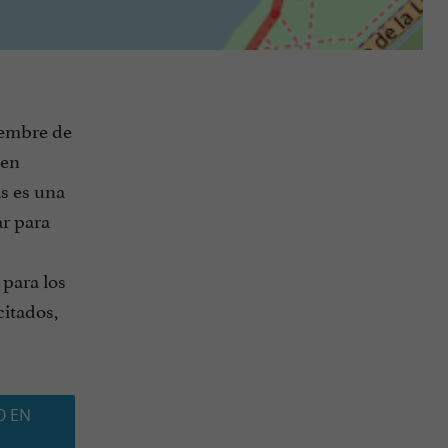
iembre de
 en
as es una
ar para
 para los
citados,
O EN