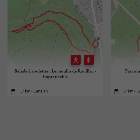
Balade à roulettes : Le moulin de Rouillac -
Parcour
Impraticable
1,7 km - Canéjan
1,7 km - 