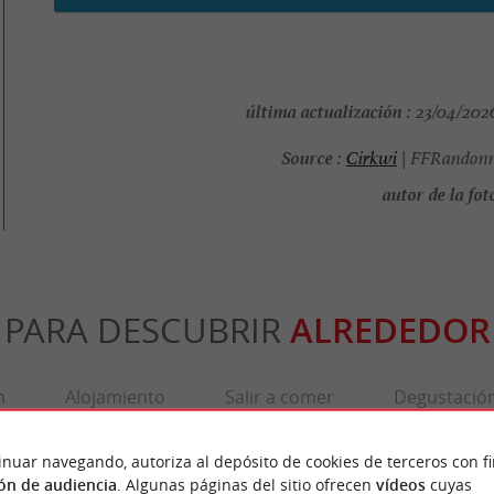
última actualización :
23/04/2026
Source :
Cirkwi
| FFRandonn
autor de la foto
PARA DESCUBRIR
ALREDEDOR
n
Alojamiento
Salir a comer
Degustació
inuar navegando, autoriza al depósito de cookies de terceros con f
ón de audiencia
. Algunas páginas del sitio ofrecen
vídeos
cuyas