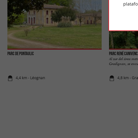
plataf
Parc de Pontaulic
Parc René Canivenc
Al sur del área met
Gradignan, se encue
4,4 km - Léognan
4,8 km - Gr