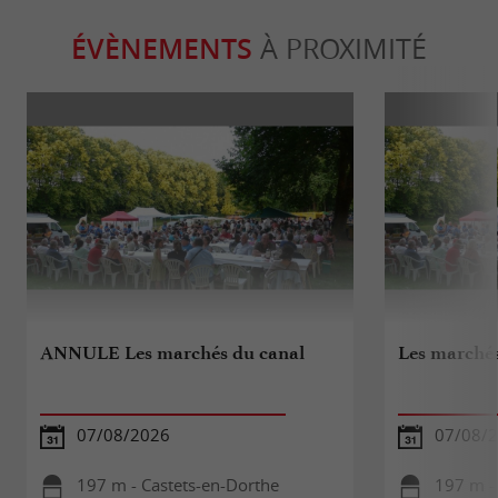
ÉVÈNEMENTS
À PROXIMITÉ
ANNULE Les marchés du canal
Les marchés
07/08/2026
07/08/
197 m - Castets-en-Dorthe
197 m -