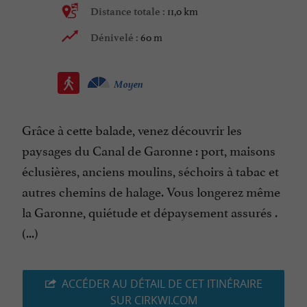
11,0 km
Distance totale :
60 m
Dénivelé :
Moyen
Grâce à cette balade, venez découvrir les
paysages du Canal de Garonne : port, maisons
éclusières, anciens moulins, séchoirs à tabac et
autres chemins de halage. Vous longerez même
la Garonne, quiétude et dépaysement assurés .
(...)
ACCÉDER AU DÉTAIL DE CET ITINÉRAIRE
SUR CIRKWI.COM