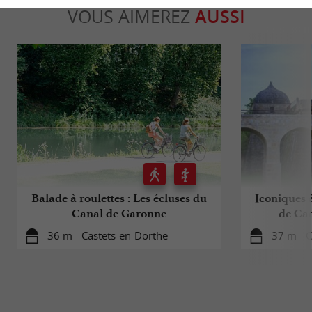
VOUS AIMEREZ
AUSSI
Balade à roulettes : Les écluses du
Iconiques à
Canal de Garonne
de Ca
36 m - Castets-en-Dorthe
37 m - C