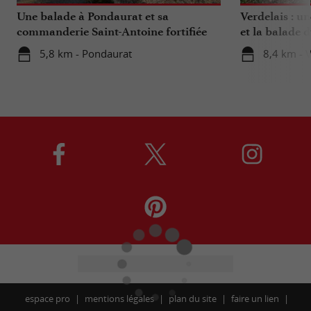
Une balade à Pondaurat et sa
Verdelais : un
commanderie Saint-Antoine fortifiée
et la balade 
5,8 km - Pondaurat
8,4 km - V
espace pro
mentions légales
plan du site
faire un lien