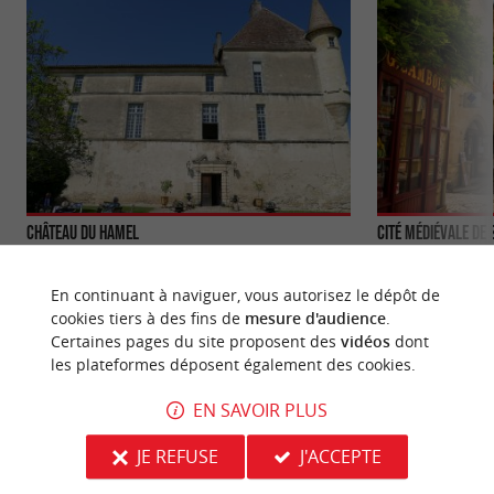
Château du Hamel
Cité médiévale de
Le château de Castets-en-Dorthe fierement
Entourée de rempa
campé au dessus de la jonction Garonne/Canal,
remarquable ense
En continuant à naviguer, vous autorisez le dépôt de
offre un point de vue hors ...
moyenâgeux, dispo
cookies tiers à des fins de
mesure d'audience
.
Certaines pages du site proposent des
vidéos
dont
596 m - Castets-en-Dorthe
6,1 km - S
les plateformes déposent également des cookies.
EN SAVOIR PLUS
JE REFUSE
J'ACCEPTE