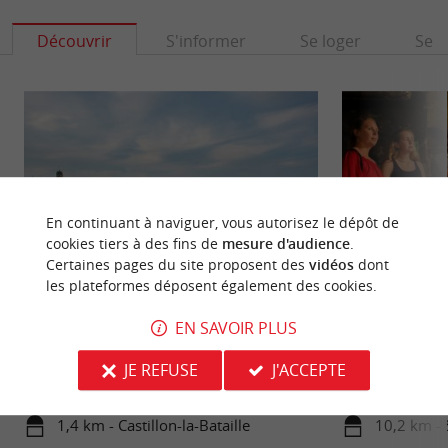
Découvrir
S'informer
Se loger
Se r
En continuant à naviguer, vous autorisez le dépôt de
cookies tiers à des fins de
mesure d'audience
.
Certaines pages du site proposent des
vidéos
dont
les plateformes déposent également des cookies.
Ville historique de Castillon-la-Bataille
Le Cloître des Cor
EN SAVOIR PLUS
A une quinzaine de kilomètres de Saint-Emilion,
Version française 
Castillon la Bataille est baignée par la rivière
datant du XIVᵉ si
JE REFUSE
J'ACCEPTE
Dordogne. La ...
Historique, se trou
1,4 km - Castillon-la-Bataille
10,2 km - 