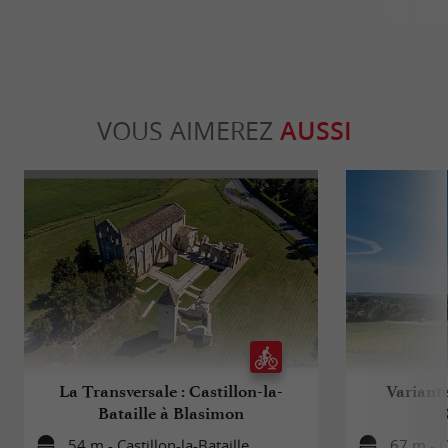
VOUS AIMEREZ
AUSSI
La Transversale : Castillon-la-
Variant
Bataille à Blasimon
54 m - Castillon-la-Bataille
67 m - Ca