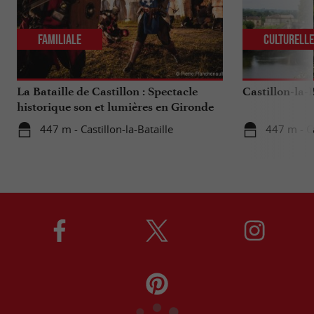
Familiale
Culturell
La Bataille de Castillon : Spectacle
Castillon-la-B
historique son et lumières en Gironde
447 m - Castillon-la-Bataille
447 m - Ca