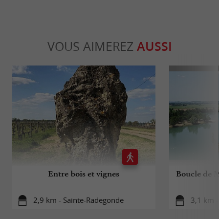
VOUS AIMEREZ
AUSSI
Entre bois et vignes
Boucle de M
2,9 km - Sainte-Radegonde
3,1 km 