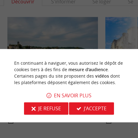
Découvrir
S'informer
Se loger
Se r
En continuant à naviguer, vous autorisez le dépôt de
cookies tiers à des fins de
mesure d'audience
.
Certaines pages du site proposent des
vidéos
dont
les plateformes déposent également des cookies.
Ville historique de Castillon-la-Bataille
Château de Rauza
A une quinzaine de kilomètres de Saint-Emilion,
EN SAVOIR PLUS
Le Château de Rau
Castillon la Bataille est baignée par la rivière
12ème siècle, au s
Dordogne. La ...
ancienne motte ...
JE REFUSE
J'ACCEPTE
6,9 km - Castillon-la-Bataille
13,9 km -