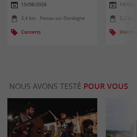
15/08/2026
13/08/
3,4 km - Pessac-sur-Dordogne
5,2 km -
Concerts
Marché
NOUS AVONS TESTÉ
POUR VOUS