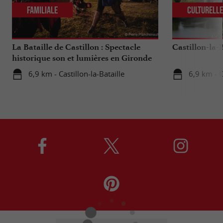
Familiale
Culturell
La Bataille de Castillon : Spectacle
Castillon-la-B
historique son et lumières en Gironde
6,9 km - Castillon-la-Bataille
6,9 km - C