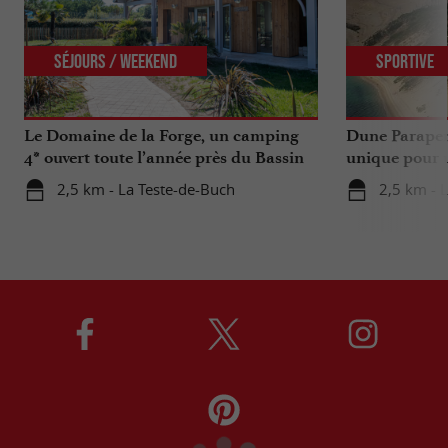
Séjours / Weekend
Sportive
Le Domaine de la Forge, un camping
Dune Parapen
4* ouvert toute l’année près du Bassin
unique pour u
d’Arcachon
Gironde
2,5 km - La Teste-de-Buch
2,5 km - 