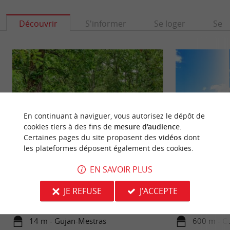
Découvrir
S'informer
Se loger
Se r
En continuant à naviguer, vous autorisez le dépôt de
cookies tiers à des fins de
mesure d'audience
.
Certaines pages du site proposent des
vidéos
dont
les plateformes déposent également des cookies.
Parc de la Chêneraie
Plage de la Hume
EN SAVOIR PLUS
Le Parc de la Chêneraie est un bel espace vert qui
Vous êtes à quelqu
sépare les communes de Gujan-Mestras et de La-
une plage familia
JE REFUSE
J'ACCEPTE
Teste-de-Buch, ...
le Bassin ...
14 m - Gujan-Mestras
600 m - G