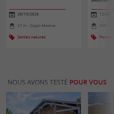
Blockhaus
28/10/2026
12/08/
57 m - Gujan-Mestras
108 m -
Sorties natures
Patrimo
NOUS AVONS TESTÉ
POUR VOUS