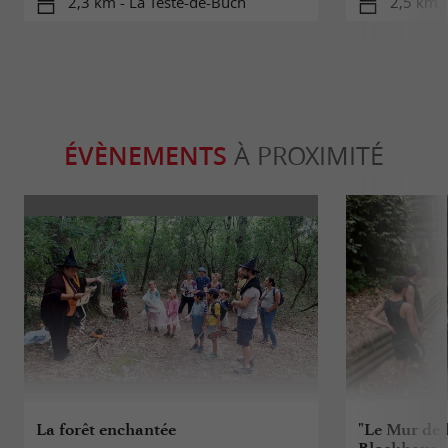
2,3 km - La Teste-de-Buch
2,5 km -
ÉVÈNEMENTS
À PROXIMITÉ
La forêt enchantée
"Le Mur de l