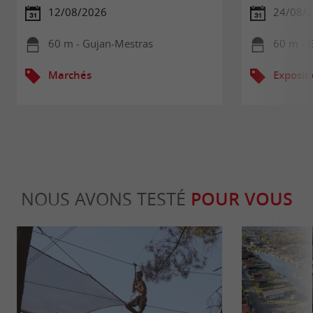
12/08/2026
24/08/2
60 m - Gujan-Mestras
60 m - 
Marchés
Exposit
NOUS AVONS TESTÉ
POUR VOUS