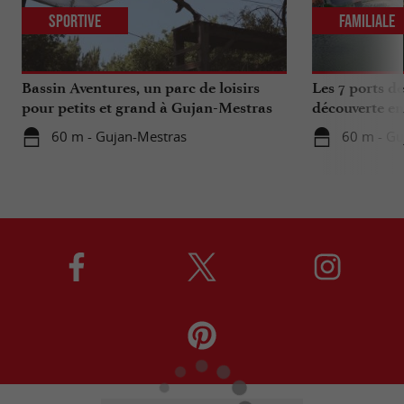
Sportive
Familiale
Bassin Aventures, un parc de loisirs
Les 7 ports d
pour petits et grand à Gujan-Mestras
découverte en
60 m - Gujan-Mestras
60 m - Gu