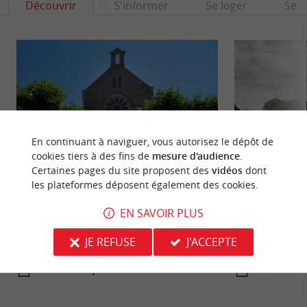
Découvrir
S'informer
Se loger
Se r
En continuant à naviguer, vous autorisez le dépôt de
cookies tiers à des fins de
mesure d'audience
.
Certaines pages du site proposent des
vidéos
dont
les plateformes déposent également des cookies.
Port de Gujan
Lac de la Magdele
EN SAVOIR PLUS
La commune qui a su conserver son authenticité
Sur la commune d
accueille pas moins de sept ports (La Hume,
d’Arcachon, le Lac
Meyran, Gujan, Larros, ...
familial, dans un ..
JE REFUSE
J'ACCEPTE
805 m - Gujan-Mestras
2,7 km - 