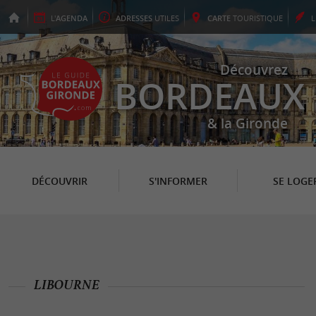
L'
AGENDA
ADRESSES
UTILES
CARTE
TOURISTIQUE
Découvrez
BORDEAUX
& la Gironde
DÉCOUVRIR
S'INFORMER
SE LOGE
LIBOURNE