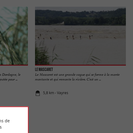
Le Mascaret
la Dordogne, le
Le Mascaret est une grande vague qui se forme à la marée
utée pour ...
montante et qui remonte la rivière. C’est un ...
5,8 km - Vayres
ns de
s