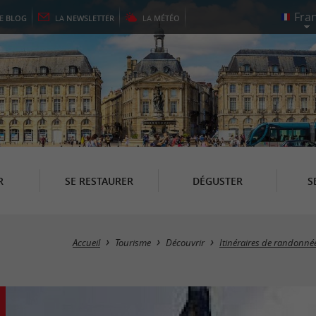
LE
BLOG
LA
NEWSLETTER
LA
MÉTÉO
R
SE RESTAURER
DÉGUSTER
S
Accueil
Tourisme
Découvrir
Itinéraires de randonné