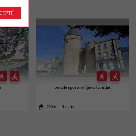
CCEPTE
e
boucle sportive Quais Condat
224 m - Libourne