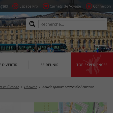
Espace Pro
Carnets de Voyage
Connexion
E DIVERTIR
SE RÉUNIR
TOP EXPÉRIENCES
es en Gironde
Libourne
boucle sportive centre ville / épinette