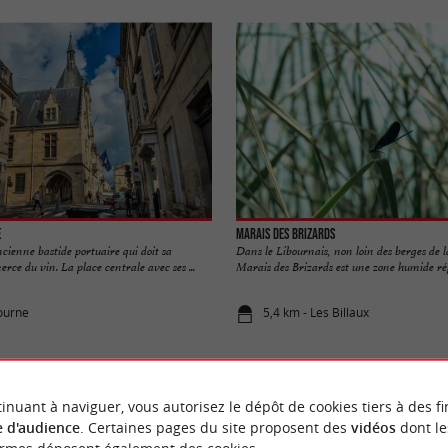
e
Marais des Brizards
cienne bastide portuaire qui doit sa
Dans le Libournais, non loin des berges de 
rce du vin. La place centrale avec ses ...
Marais des Brizards est une zone humide rép
bourne
5,4 km - Les Billaux
inuant à naviguer, vous autorisez le dépôt de cookies tiers à des fi
 d'audience
. Certaines pages du site proposent des
vidéos
dont le