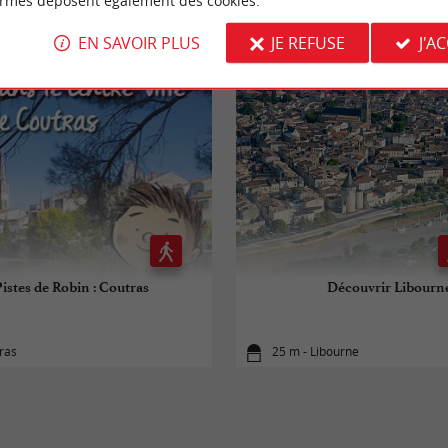
ormes déposent également des cookies.
VOUS AIMEREZ
AUSSI
EN SAVOIR PLUS
JE REFUSE
J'A
Pistes de Robin : Coutras
Découvrir Libourn
ras
25 m - Libourne