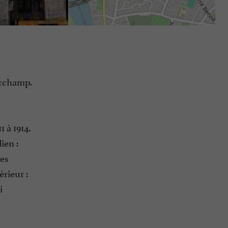
urchamp.
 à 1914.
ien :
res
érieur :
i