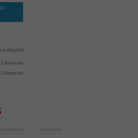
UR
 à 06:07:08
u Libournais
 Libournais
S
Se divertir
Se Réunir