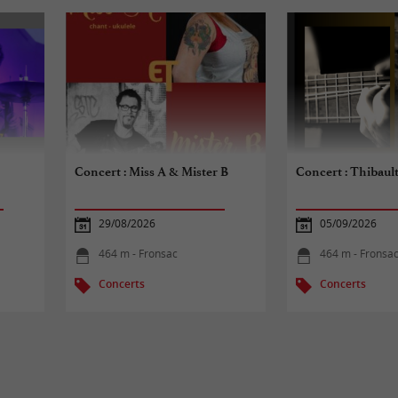
Concert : Miss A & Mister B
Concert : Thibaul
29/08/2026
05/09/2026
464 m - Fronsac
464 m - Fronsa
Concerts
Concerts