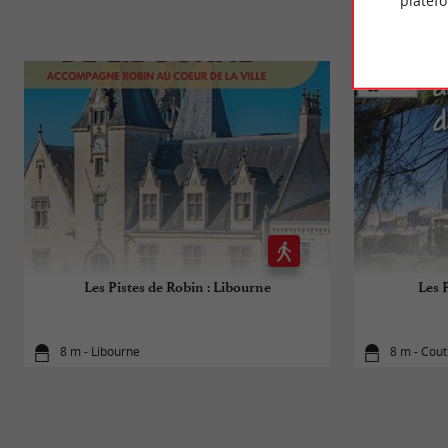
platef
Les Pistes de Robin : Libourne
Les 
8 m - Libourne
8 m - Cout