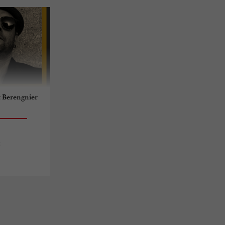
t Berengnier
c