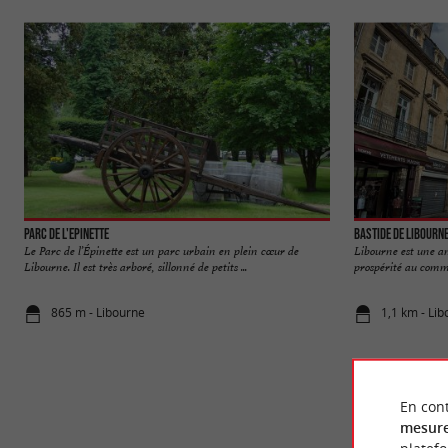
Parc de l'Epinette
Bastide de Libourn
Le Parc de l’Épinette est un parc urbain en plein cœur de
Libourne est une an
Libourne. Il est très arboré, sillonné de petits ...
prospérité au comme
865 m - Libourne
1,1 km - Li
En cont
mesure