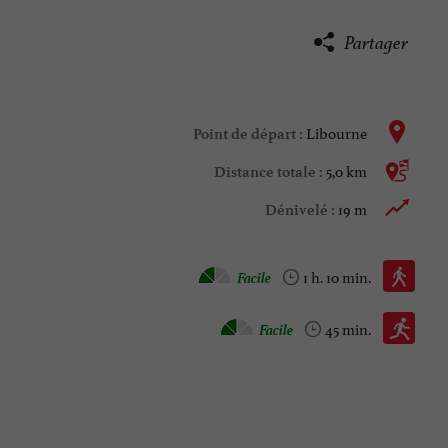
Partager
Libourne
Point de départ :
5,0 km
Distance totale :
19 m
Dénivelé :
Marche à pied :
Facile
1 h. 10 min.
Course à pied :
Facile
45 min.