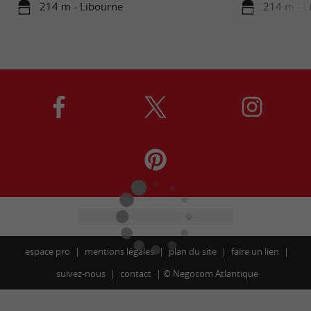
214 m - Libourne
214 m - L
espace pro
mentions légales
plan du site
faire un lien
suivez-nous
contact
©
Negocom Atlantique