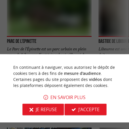
Parc de l'Epinette
Bastide de Libour
Le Parc de l’Épinette est un parc urbain en plein
Libourne est une 
cœur de Libourne. Il est très arboré, sillonné de
doit sa prospérit
petits ...
centrale avec ses ..
En continuant à naviguer, vous autorisez le dépôt de
867 m - Libourne
1,1 km - L
cookies tiers à des fins de
mesure d'audience
.
Certaines pages du site proposent des
vidéos
dont
les plateformes déposent également des cookies.
EN SAVOIR PLUS
JE REFUSE
J'ACCEPTE
VOUS AIMEREZ
AUSSI