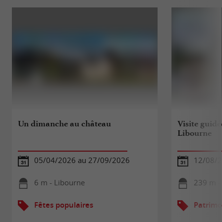
Un dimanche au château
Visite guidé
Libourne
05/04/2026 au 27/09/2026
12/08/
6 m - Libourne
239 m -
Fêtes populaires
Patrimo