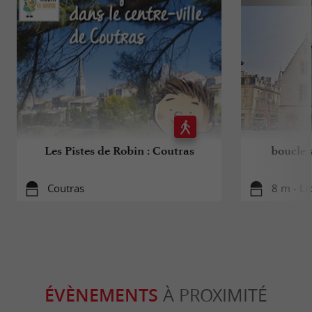
Les Pistes de Robin : Coutras
boucle s
Coutras
8 m - L
ÉVÈNEMENTS
À PROXIMITÉ