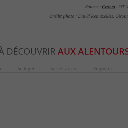
Source :
Cirkwi
| OT V
Crédit photo :
David Remazeilles, Giron
À DÉCOUVRIR
AUX ALENTOUR
r
Se loger
Se restaurer
Déguster