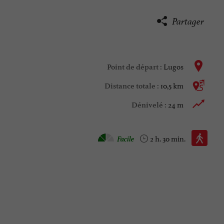
Partager
Lugos
Point de départ :
10,5 km
Distance totale :
24 m
Dénivelé :
Marche à pied :
Facile
2 h. 30 min.