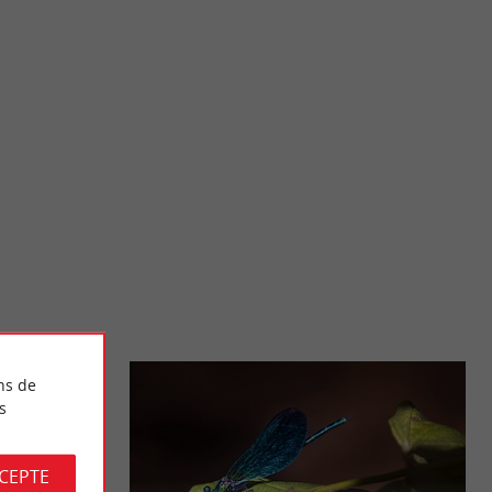
Delta de la Leyre
ât Mort font partie
Le Delta de la Leyre est le lieu de rendez-vous entre L’Eyre et
ogne. ...
le Bassin d’Arcachon. Cette belle rivière a ...
20,5 km - Le Teich
ns de
s
CCEPTE