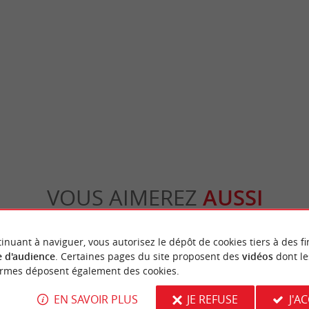
eyre
Lagunes du Gât Mort
yre Elle porte le nom de « Leyre » dans le
Dans le sud de la Gironde, les Lagunes du G
es, et d'« Eyre », en ...
du Parc Naturel Régional des Landes de Gasc
in-Béliet
20,3 km - Saint-Magne
VOUS AIMEREZ
AUSSI
inuant à naviguer, vous autorisez le dépôt de cookies tiers à des fi
 d'audience
. Certaines pages du site proposent des
vidéos
dont le
ormes déposent également des cookies.
EN SAVOIR PLUS
JE REFUSE
J'A