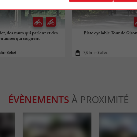
iet, des murs qui parlent et des
Piste cyclable Tour de Giro
ontaines qui soignent
elin-Béliet
7,6 km - Salles
ÉVÈNEMENTS
À PROXIMITÉ