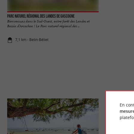
Parc naturel régional des Landes de Gascogne
Les Vallées de la L
Bienvenu.e.s dans le Sud-Ouest, entre forêt des Landes et
Les vallées de la Le
Bassin d’Arcachon ! Le Parc naturel régional des ...
département des Land
7,1 km - Belin-Béliet
7,4 km - Bel
En cont
mesure
platef