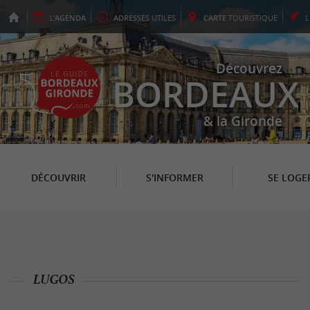
L'
AGENDA
ADRESSES
UTILES
CARTE
TOURISTIQUE
Découvrez
BORDEAUX
& la Gironde
DÉCOUVRIR
S'INFORMER
SE LOGE
LUGOS