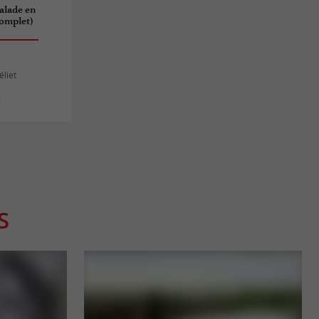
Balade en
omplet)
éliet
s
S