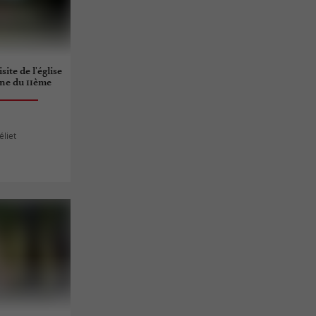
isite de l'église
ne du 11ème
éliet