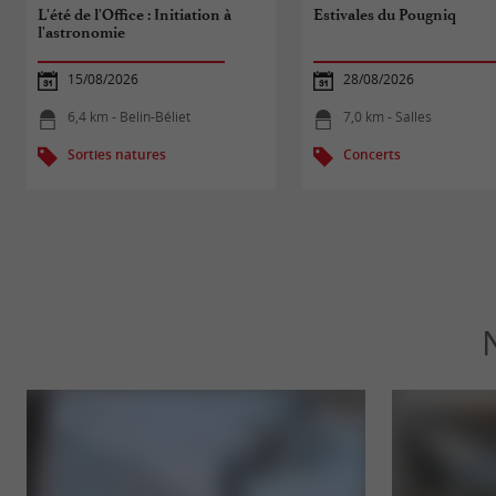
L'été de l'Office : Initiation à
Estivales du Pougniq
l'astronomie
15/08/2026
28/08/2026
6,4 km - Belin-Béliet
7,0 km - Salles
Sorties natures
Concerts