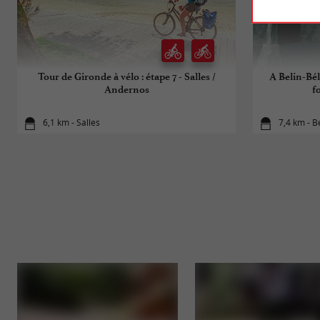
Tour de Gironde à vélo : étape 7 - Salles /
A Belin-Bél
Andernos
f
6,1 km - Salles
7,4 km - B