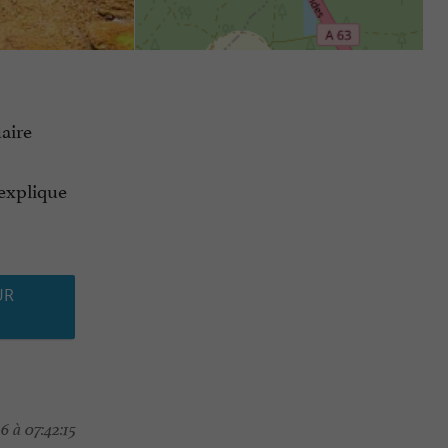
uaire
’explique
UR
6 à 07:42:15