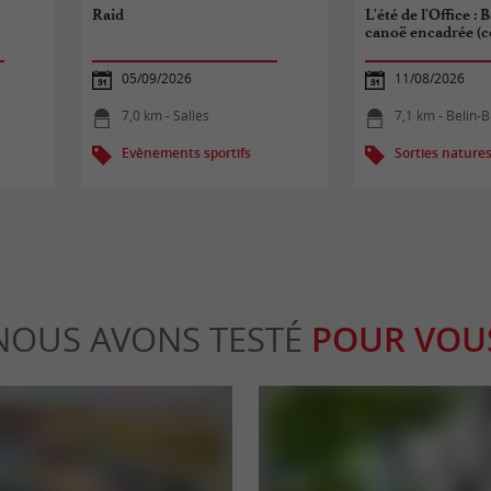
Raid
L'été de l'Office : 
canoë encadrée (c
05/09/2026
11/08/2026
7,0 km - Salles
7,1 km - Belin-B
Evènements sportifs
Sorties nature
NOUS AVONS TESTÉ
POUR VOU