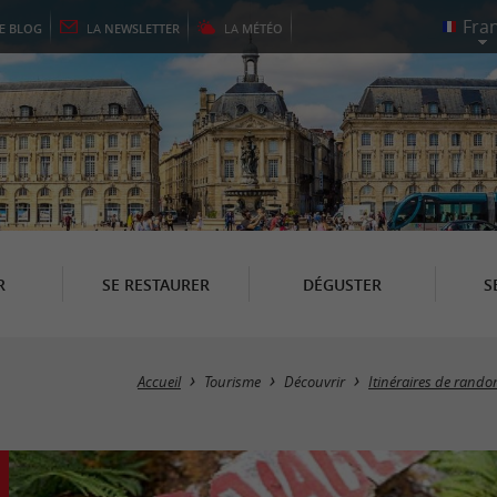
LE
BLOG
LA
NEWSLETTER
LA
MÉTÉO
R
SE RESTAURER
DÉGUSTER
S
Accueil
Tourisme
Découvrir
Itinéraires de rand