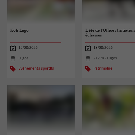
Koh Lugo
L'été de l'Office : Initiatio
échasses
15/08/2026
13/08/2026
Lugos
212 m - Lugos
Evènements sportifs
Patrimoine