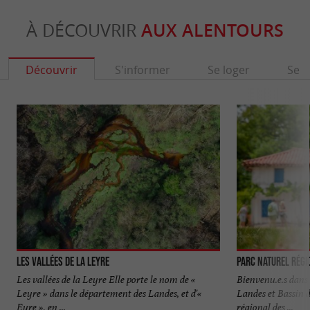
À DÉCOUVRIR
AUX ALENTOURS
Découvrir
S'informer
Se loger
Se r
Les Vallées de la Leyre
Parc naturel régi
Les vallées de la Leyre Elle porte le nom de «
Bienvenu.e.s dans 
Leyre » dans le département des Landes, et d'«
Landes et Bassin 
Eyre », en ...
régional des ...