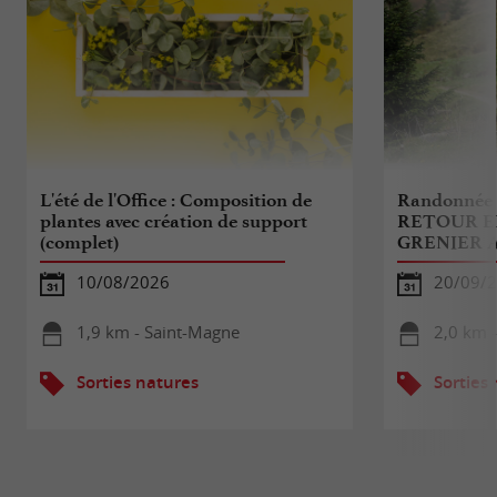
L'été de l'Office : Composition de
Randonnée 
plantes avec création de support
RETOUR EN
(complet)
GRENIER 
10/08/2026
20/09/
1,9 km - Saint-Magne
2,0 km 
Sorties natures
Sorties