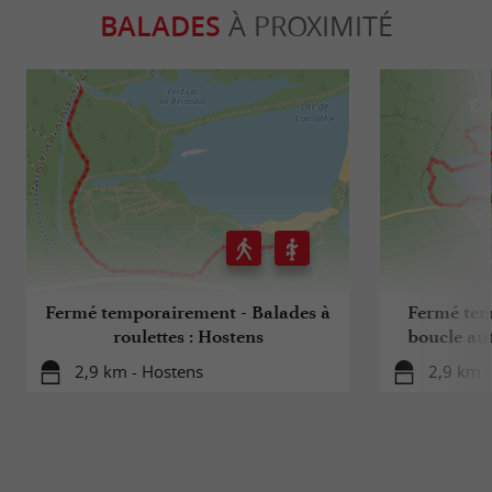
BALADES
À PROXIMITÉ
Fermé temporairement - Balades à
Fermé tem
roulettes : Hostens
boucle aut
2,9 km - Hostens
2,9 km 