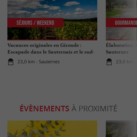
Séjours / Weekend
Gourmand
Vacances originales en Gironde :
Élaboration e
Escapade dans le Sauternais et le sud-
Sauternes
Gironde
23,0 km - Sauternes
23,0 km -
ÉVÈNEMENTS
À PROXIMITÉ