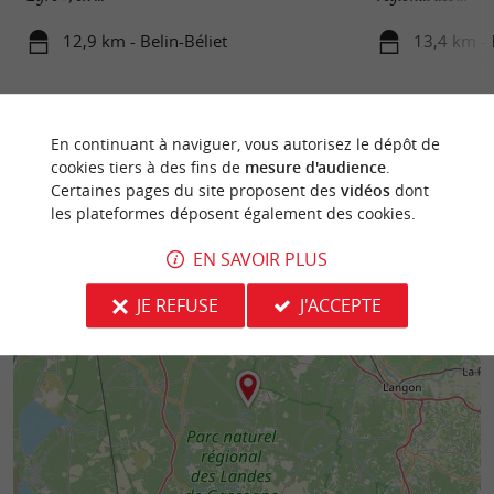
12,9 km - Belin-Béliet
13,4 km - 
En continuant à naviguer, vous autorisez le dépôt de
cookies tiers à des fins de
mesure d'audience
.
Certaines pages du site proposent des
vidéos
dont
les plateformes déposent également des cookies.
EN SAVOIR PLUS
JE REFUSE
J'ACCEPTE