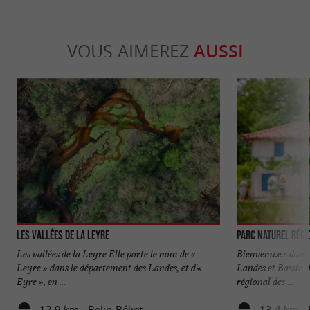
VOUS AIMEREZ
AUSSI
Les Vallées de la Leyre
Parc naturel régi
Les vallées de la Leyre Elle porte le nom de «
Bienvenu.e.s dans 
Leyre » dans le département des Landes, et d'«
Landes et Bassin 
Eyre », en ...
régional des ...
12,9 km - Belin-Béliet
13,4 km - 