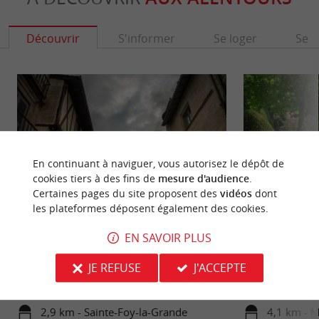
Découvrir
S'informer
Se loger
Se r
En continuant à naviguer, vous autorisez le dépôt de
cookies tiers à des fins de
mesure d'audience
.
Certaines pages du site proposent des
vidéos
dont
les plateformes déposent également des cookies.
Bastide de Sainte-Foy-la-Grande
Château Pierrail
EN SAVOIR PLUS
C’est le frère de Saint Louis qui ordonne en 1253
Le Château Pierral
JE REFUSE
J'ACCEPTE
l’édification de la bastide, aujourd’hui l’une des
commune de Margu
mieux ...
Gironde, près de la 
2,9 km - Sainte-Foy-la-Grande
4,1 km - 