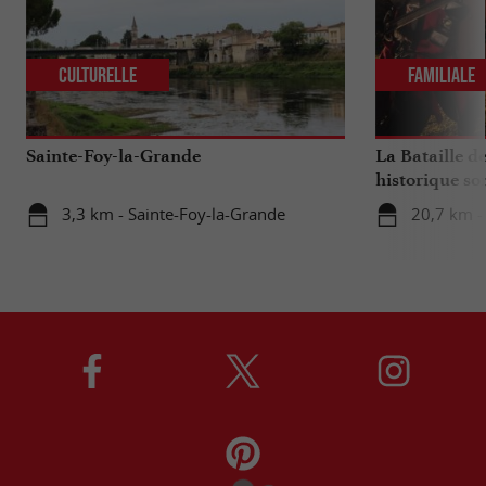
Culturelle
Familiale
Sainte-Foy-la-Grande
La Bataille de
historique so
3,3 km - Sainte-Foy-la-Grande
20,7 km - 