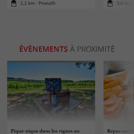
2,2 km - Pineuilh
3,0 km -
ÉVÈNEMENTS
À PROXIMITÉ
Pique-nique dans les vignes au
Repas cocho