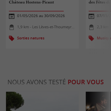
Château Hostens-Picant
des Fêtes de
01/05/2026 au 30/09/2026
07/11/
1,9 km - Les Lèves-et-Thoumeyragues
2,3 km -
Sorties natures
Musiqu
NOUS AVONS TESTÉ
POUR VOUS