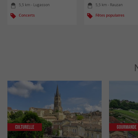
5,5 km - Lugasson
5,5 km - Rauzan
Concerts
Fêtes populaires
Culturelle
Gourmande