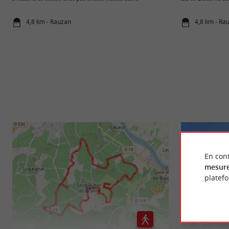
4,8 km - Rauzan
4,8 km - Ra
En cont
mesure
platef