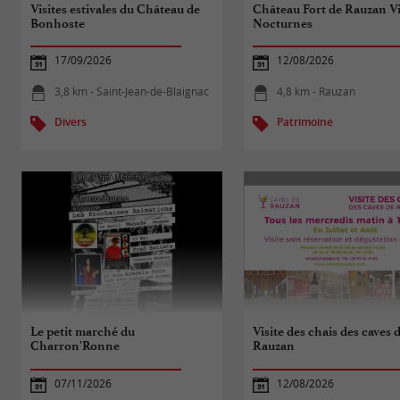
Visites estivales du Château de
Château Fort de Rauzan Vi
Bonhoste
Nocturnes
17/09/2026
12/08/2026
3,8 km - Saint-Jean-de-Blaignac
4,8 km - Rauzan
Divers
Patrimoine
Le petit marché du
Visite des chais des caves 
Charron'Ronne
Rauzan
07/11/2026
12/08/2026