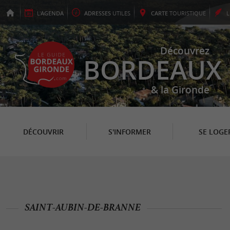
L'
AGENDA
ADRESSES
UTILES
CARTE
TOURISTIQUE
Découvrez
BORDEAUX
& la Gironde
DÉCOUVRIR
S'INFORMER
SE LOGE
SAINT-AUBIN-DE-BRANNE