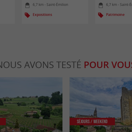
6,7 km - Saint-Émilion
6,7 km - Saint-É
Expositions
Patrimoine
NOUS AVONS TESTÉ
POUR VOU
Séjours / Weekend