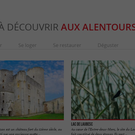
À DÉCOUVRIR
AUX ALENTOUR
r
Se loger
Se restaurer
Déguster
Lac de Laubesc
an est un château fort du 12ème siècle, au
Au cœur de l’Entre-deux-Mers, le site du La
ti sur une ancienne motte ...
fait constitué de deux étangs. Ils sont ...