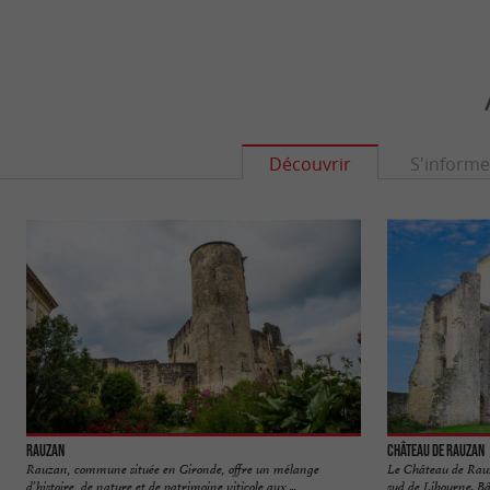
Découvrir
S'informe
Rauzan
Château de Rauzan
Rauzan, commune située en Gironde, offre un mélange
Le Château de Rauz
d’histoire, de nature et de patrimoine viticole aux ...
sud de Libourne. Bâ