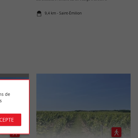
9,4 km - Saint-Émilion
ns de
s
CCEPTE