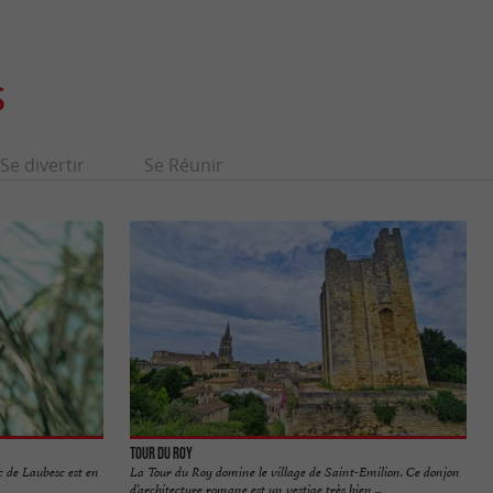
S
Se divertir
Se Réunir
Tour du Roy
c de Laubesc est en
La Tour du Roy domine le village de Saint-Emilion. Ce donjon
d’architecture romane est un vestige très bien ...