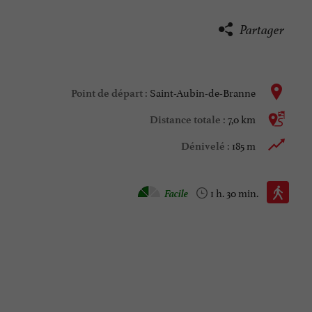
Partager
Saint-Aubin-de-Branne
Point de départ :
7,0 km
Distance totale :
185 m
Dénivelé :
Marche à pied :
Facile
1 h. 30 min.