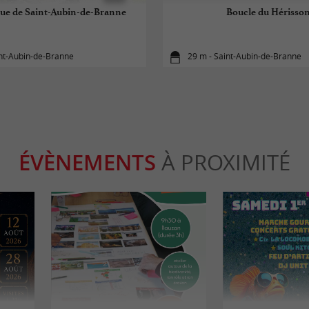
eue de Saint-Aubin-de-Branne
Boucle du Hérisso
int-Aubin-de-Branne
29 m - Saint-Aubin-de-Branne
ÉVÈNEMENTS
À PROXIMITÉ