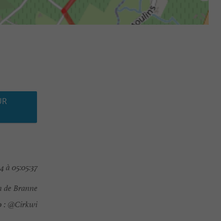
UR
4 à 05:05:37
n de Branne
 :
@Cirkwi