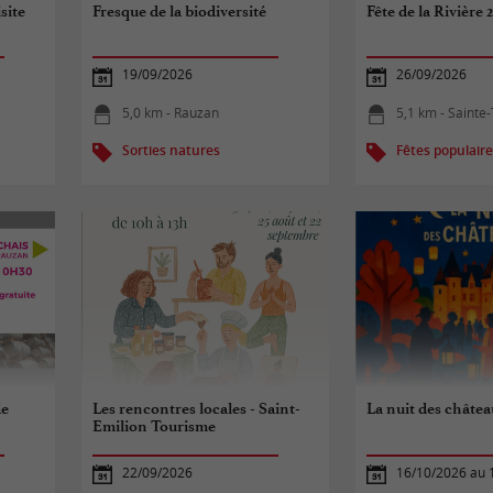
site
Fresque de la biodiversité
Fête de la Rivière 
19/09/2026
26/09/2026
5,0 km - Rauzan
5,1 km - Sainte
Sorties natures
Fêtes populair
de
Les rencontres locales - Saint-
La nuit des châte
Emilion Tourisme
22/09/2026
16/10/2026 au 