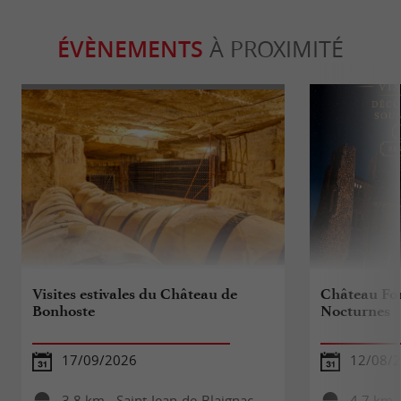
ÉVÈNEMENTS
À PROXIMITÉ
Visites estivales du Château de
Château For
Bonhoste
Nocturnes
17/09/2026
12/08/
3,8 km - Saint-Jean-de-Blaignac
4,7 km 