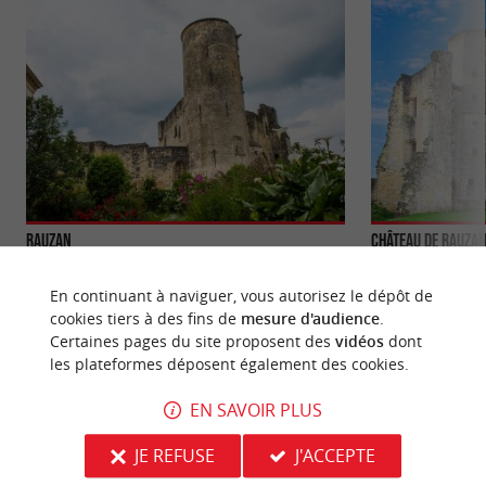
Rauzan
Château de Rauza
Rauzan, commune située en Gironde, offre un
Le Château de Rau
mélange d’histoire, de nature et de patrimoine
12ème siècle, au s
En continuant à naviguer, vous autorisez le dépôt de
viticole aux ...
ancienne motte ...
cookies tiers à des fins de
mesure d'audience
.
Certaines pages du site proposent des
vidéos
dont
4,8 km - Rauzan
4,8 km - 
les plateformes déposent également des cookies.
EN SAVOIR PLUS
JE REFUSE
J'ACCEPTE