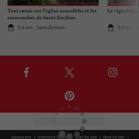
Tout savoir sur l'église monolithe et les
Le vignoble d
catacombes de Saint-Emilion
9,6 km - Saint-Émilion
9,6 km - S
espace pro
mentions légales
plan du site
faire un lien