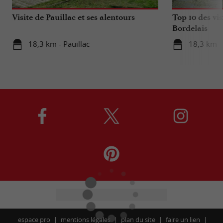
Visite de Pauillac et ses alentours
Top 10 des vis
Bordelais
18,3 km - Pauillac
18,3 km - 
espace pro
mentions légales
plan du site
faire un lien