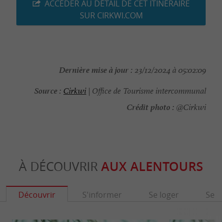
ACCÉDER AU DÉTAIL DE CET ITINÉRAIRE
SUR CIRKWI.COM
Dernière mise à jour :
23/12/2024 à 05:02:09
Source :
Cirkwi
| Office de Tourisme intercommunal
Crédit photo :
@Cirkwi
À DÉCOUVRIR
AUX ALENTOURS
Découvrir
S'informer
Se loger
Se r