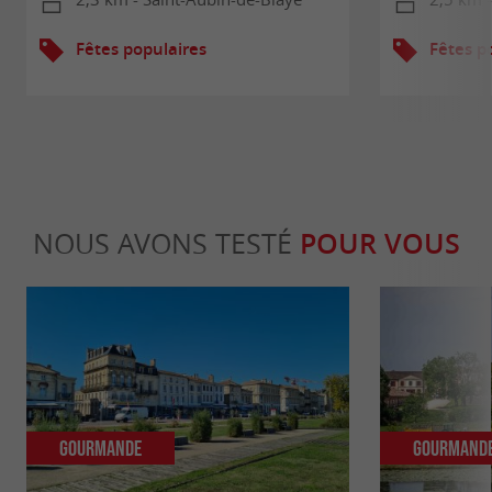
Fêtes populaires
Fêtes p
NOUS AVONS TESTÉ
POUR VOUS
Gourmande
Gourmand