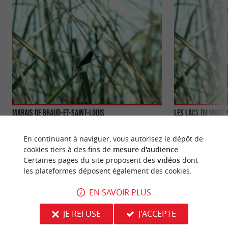
Marais de Braud-et-Saint-Louis
Les Lacs du Mouli
Sur les berges de l’Estuaire de la Gironde, au nord
Dans le Blayais, à
de la Citadelle de Blaye, le Marais de Braud-et-
Lacs du Moulin Bl
En continuant à naviguer, vous autorisez le dépôt de
Saint-Louis ...
très agréable pour 
cookies tiers à des fins de
mesure d'audience
.
Certaines pages du site proposent des
vidéos
dont
8,9 km - Braud-et-Saint-Louis
13,2 km - 
les plateformes déposent également des cookies.
EN SAVOIR PLUS
JE REFUSE
J'ACCEPTE