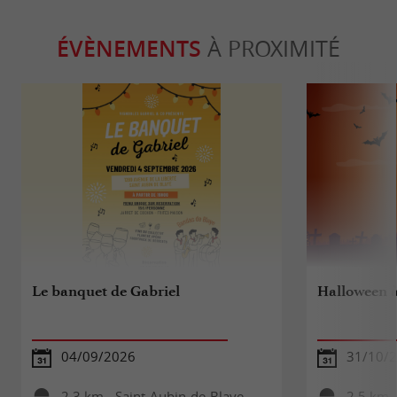
ÉVÈNEMENTS
À PROXIMITÉ
Le banquet de Gabriel
Halloween à
04/09/2026
31/10/
2,3 km - Saint-Aubin-de-Blaye
2,5 km -