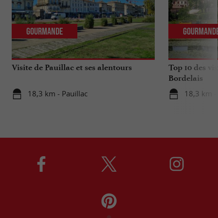
Gourmande
Gourmand
Visite de Pauillac et ses alentours
Top 10 des vis
Bordelais
18,3 km - Pauillac
18,3 km - 