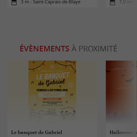
3 m - Saint-Caprais-de-Blaye
7,0 km -
ÉVÈNEMENTS
À PROXIMITÉ
Le banquet de Gabriel
Halloween à