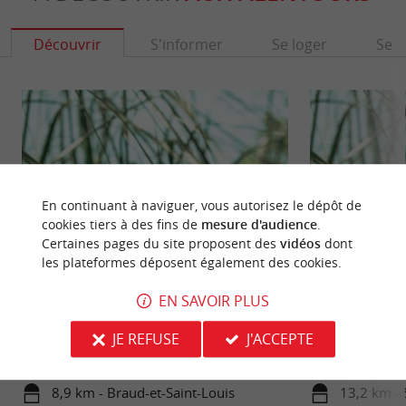
Découvrir
S'informer
Se loger
Se r
En continuant à naviguer, vous autorisez le dépôt de
cookies tiers à des fins de
mesure d'audience
.
Certaines pages du site proposent des
vidéos
dont
les plateformes déposent également des cookies.
Marais de Braud-et-Saint-Louis
Les Lacs du Mouli
EN SAVOIR PLUS
Sur les berges de l’Estuaire de la Gironde, au nord
Dans le Blayais, à
de la Citadelle de Blaye, le Marais de Braud-et-
JE REFUSE
J'ACCEPTE
Lacs du Moulin Bl
Saint-Louis ...
très agréable pour 
8,9 km - Braud-et-Saint-Louis
13,2 km - 