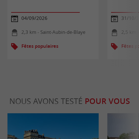
04/09/2026
31/10/
2,3 km - Saint-Aubin-de-Blaye
2,5 km -
Fêtes populaires
Fêtes p
NOUS AVONS TESTÉ
POUR VOUS