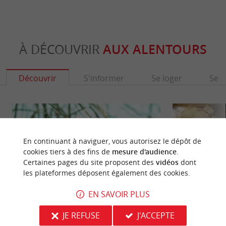
À DÉCOUVRIR
AUX ALENTOURS
Découvrir
S'informer
Se loger
Se r
En continuant à naviguer, vous autorisez le dépôt de
cookies tiers à des fins de
mesure d'audience
.
Certaines pages du site proposent des
vidéos
dont
les plateformes déposent également des cookies.
EN SAVOIR PLUS
JE REFUSE
J'ACCEPTE
Les Lacs du Moulin Blanc
Grotte de Pair non