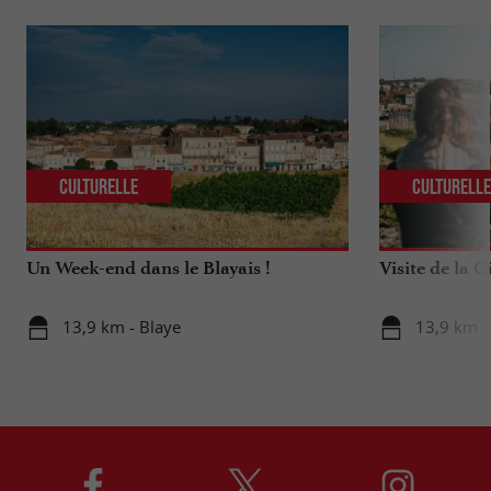
Culturelle
Culturell
Un Week-end dans le Blayais !
Visite de la C
13,9 km - Blaye
13,9 km -