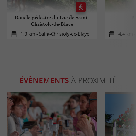
Boucle pédestre du Lac de Saint-
Bo
Christoly-de-Blaye
1,3 km - Saint-Christoly-de-Blaye
4,4 km -
ÉVÈNEMENTS
À PROXIMITÉ