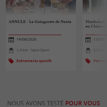
ANNULE - La Guinguette de Natéa
Vinobalade 
au Château 
14/08/2026
13/08/
1,4 km - Saint-Savin
2,9 km -
Evènements sportifs
Patrimo
NOUS AVONS TESTÉ
POUR VOUS