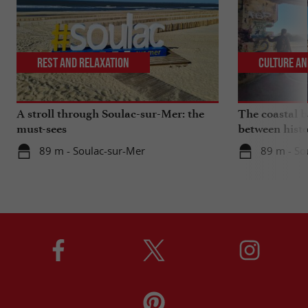
Rest and relaxation
Culture an
A stroll through Soulac-sur-Mer: the
The coastal ba
must-sees
between histo
89 m - Soulac-sur-Mer
89 m - So