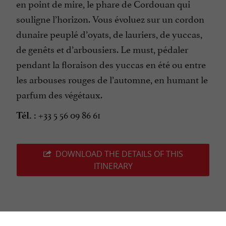
en point de mire, le phare de Cordouan qui
souligne l’horizon. Vous évoluez sur un cordon
dunaire peuplé d’oyats, de lauriers, de yuccas,
de genêts et d’arbousiers. Le must, pédaler
pendant la floraison des yuccas en été ou entre
les arbouses rouges de l’automne, en humant le
parfum des végétaux.
+33 5 56 09 86 61
Tél. :
DOWNLOAD THE DETAILS OF THIS
ITINERARY
Last update :
08/08/2025 à 09:57:49