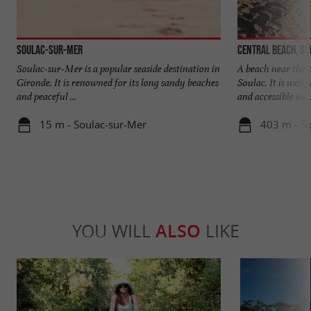
Soulac-sur-Mer
Central beach, S
Soulac-sur-Mer is a popular seaside destination in
A beach near the c
Gironde. It is renowned for its long sandy beaches
Soulac. It is well 
and peaceful ...
and accessible in ..
15 m - Soulac-sur-Mer
403 m - S
YOU WILL
ALSO
LIKE