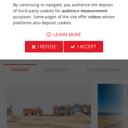
By continuing to navigate, you authorize the deposit
Source :
Sirtaqui
| Gironde Tourisme
of third-party cookies for
audience measurement
purposes. Some pages of the site offer
videos
whose
Photo credit :
@Sirtaqui Cf. Gironde Tourisme
platforms also deposit cookies.
LEARN MORE
I REFUSE
I ACCEPT
YOU WILL LIKE
ALSO
Discover
Information
Accommodation