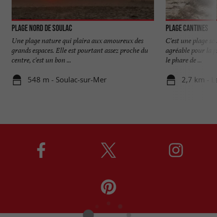
Plage Nord de Soulac
Plage Cantines
Une plage nature qui plaira aux amoureux des
C'est une plage sa
grands espaces. Elle est pourtant assez proche du
agréable pour la 
centre, c'est un bon ...
le phare de ...
548 m - Soulac-sur-Mer
2,7 km - 