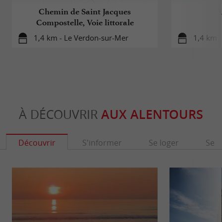
Chemin de Saint Jacques
Compostelle, Voie littorale
1,4 km - Le Verdon-sur-Mer
1,4 km 
À DÉCOUVRIR
AUX ALENTOURS
Découvrir
S'informer
Se loger
Se r