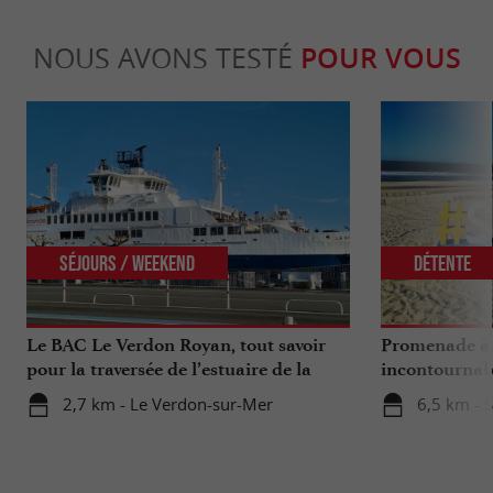
NOUS AVONS TESTÉ
POUR VOUS
Séjours / Weekend
Détente
Le BAC Le Verdon Royan, tout savoir
Promenade à 
pour la traversée de l’estuaire de la
incontournab
Gironde
2,7 km - Le Verdon-sur-Mer
6,5 km - 