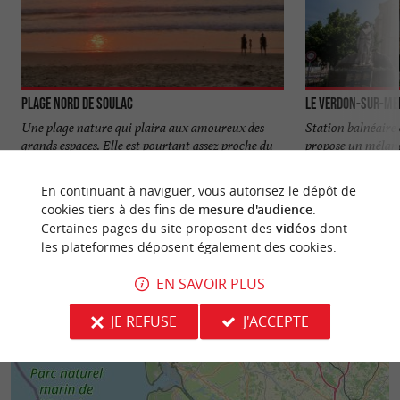
Plage Nord de Soulac
Le Verdon-sur-Me
Une plage nature qui plaira aux amoureux des
Station balnéaire
grands espaces. Elle est pourtant assez proche du
propose un mélang
centre, c'est un bon ...
estuaire. Cette co
En continuant à naviguer, vous autorisez le dépôt de
548 m - Soulac-sur-Mer
1,4 km - 
cookies tiers à des fins de
mesure d'audience
.
Certaines pages du site proposent des
vidéos
dont
les plateformes déposent également des cookies.
EN SAVOIR PLUS
JE REFUSE
J'ACCEPTE