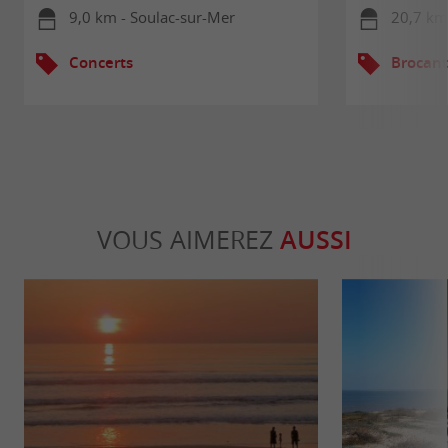
9,0 km - Soulac-sur-Mer
20,7 km
Concerts
Brocant
VOUS AIMEREZ
AUSSI