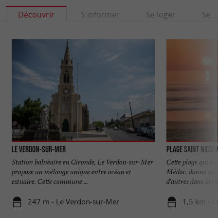
Découvrir
S'informer
Se loger
Se r
Le Verdon-sur-Mer
Plage Saint Nico
Station balnéaire en Gironde, Le Verdon-sur-Mer
Cette plage qui es
propose un mélange unique entre océan et
Médoc, donne sur 
estuaire. Cette commune ...
d'autres dans la sta
247 m - Le Verdon-sur-Mer
1,5 km - 