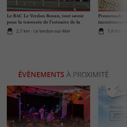
Le BAC Le Verdon Royan, tout savoir
Promenade à 
pour la traversée de l’estuaire de la
incontournab
Gironde
2,7 km - Le Verdon-sur-Mer
7,8 km - 
ÉVÈNEMENTS
À PROXIMITÉ