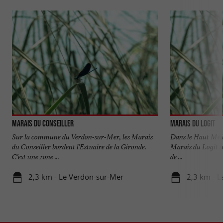
Marais du Conseiller
Marais du Logit
Sur la commune du Verdon-sur-Mer, les Marais
Dans le Haut Médo
du Conseiller bordent l’Estuaire de la Gironde.
Marais du Logit se
C’est une zone ...
de ...
2,3 km - Le Verdon-sur-Mer
2,3 km - 