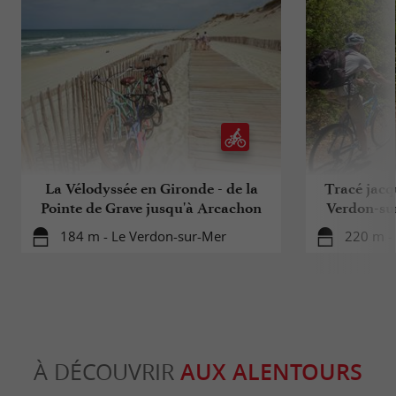
La Vélodyssée en Gironde - de la
Tracé jacqu
Pointe de Grave jusqu'à Arcachon
Verdon-su
184 m - Le Verdon-sur-Mer
220 m -
À DÉCOUVRIR
AUX ALENTOURS