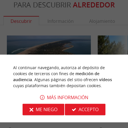
PARA DESCUBRIR
ALREDEDOR
Descubrir
Información
Alojamiento
Al continuar navegando, autoriza al depósito de
cookies de terceros con fines de
medición de
audiencia
. Algunas páginas del sitio ofrecen
vídeos
cuyas plataformas también depositan cookies.
MÁS INFORMACIÓN
Pointe du Cap Ferret
Plage des Dunes
La península que cierra la cuenca de Arcachon es
La playa de Dunas
ME NIEGO
ACCEPTO
un paraje natural excepcional. Enclavada entre el
playas de Cap Ferr
océano ...
accesible, ya que ..