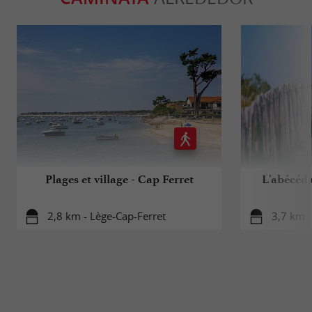
Plages et village - Cap Ferret
L'abécéd
2,8 km - Lège-Cap-Ferret
3,7 km -