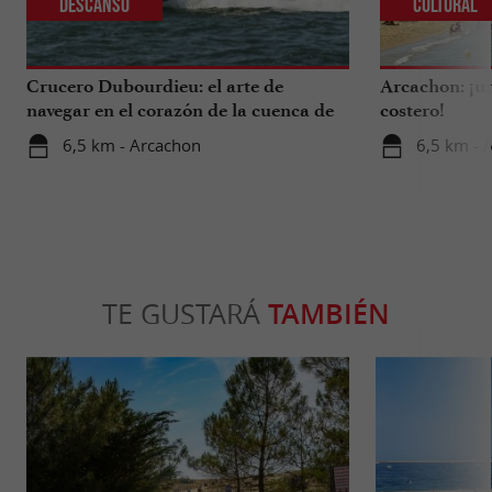
Descanso
Cultural
Crucero Dubourdieu: el arte de
Arcachon: ¡un
navegar en el corazón de la cuenca de
costero!
Arcachon.
6,5 km - Arcachon
6,5 km - 
TE GUSTARÁ
TAMBIÉN