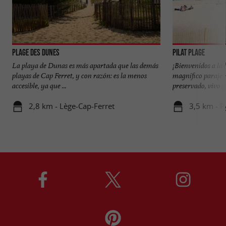
Plage des Dunes
Pilat Plage
La playa de Dunas es más apartada que las demás
¡Bienvenidos a la
playas de Cap Ferret, y con razón: es la menos
magnífico paraje 
accesible, ya que ...
preservado, vivo y 
2,8 km - Lège-Cap-Ferret
3,5 km - P