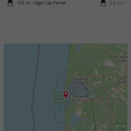
102 m - Lège-Cap-Ferret
2,8 km - L