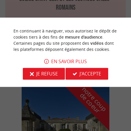
romains
En continuant à naviguer, vous autorisez le dépôt de
Arès
4 km
cookies tiers à des fins de
mesure d'audience
.
Certaines pages du site proposent des
vidéos
dont
les plateformes déposent également des cookies.
Eglise Saint-Vincent de Paul d'Arès
EN SAVOIR PLUS
JE REFUSE
J'ACCEPTE
n
o
t
e
c
o
u
p
e
c
o
e
u
r
d
r