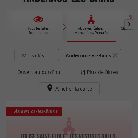
Tous les Sites
Abbayes, Églises,
Châteaux /
Touristiques
Monastères, Prieurés
Mots clés...
Andernos-les-Bains
Ouvert aujourd'hui
Plus de filtres
Afficher la carte
Andernos-les-Bains
Eglise Saint-Eloi et les vestiges gallo-