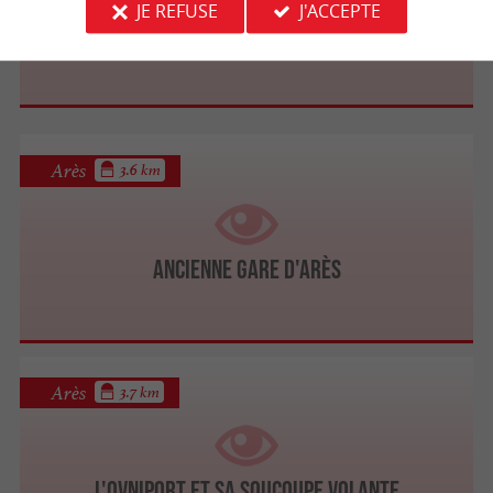
JE REFUSE
J'ACCEPTE
L'Aérium
Arès
3.6 km
Ancienne gare d'Arès
Arès
3.7 km
L'Ovniport et sa soucoupe Volante