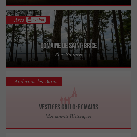
Arès
2.1 km
Domaine de Saint-Brice
Sites Naturels
Andernos-les-Bains
Vestiges gallo-romains
Monuments Historiques