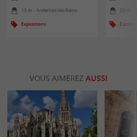
13 m - Andernos-les-Bains
20 m - 
Expositions
Concert
VOUS AIMEREZ
AUSSI