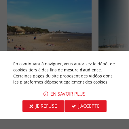
En continuant à naviguer, vous autorisez le dépôt de
Plage du Port Ostréicole d'Andernos
Andernos-les-Bai
cookies tiers à des fins de
mesure d'audience
.
Juste à côté du port, on peut y venir avant ou
La petite station b
Certaines pages du site proposent des
vidéos
dont
après la promenade et la dégustation de délicieuses
nature, est riche
les plateformes déposent également des cookies.
huîtres ...
dont de nombreux 
EN SAVOIR PLUS
172 m - Andernos-les-Bains
308 m - A
JE REFUSE
J'ACCEPTE