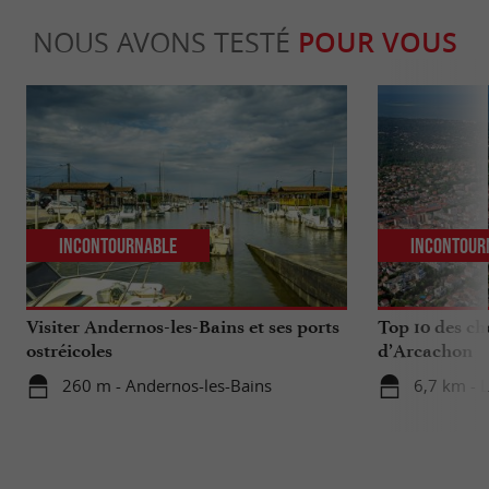
NOUS AVONS TESTÉ
POUR VOUS
Incontournable
Incontour
Visiter Andernos-les-Bains et ses ports
Top 10 des ch
ostréicoles
d’Arcachon
260 m - Andernos-les-Bains
6,7 km - 