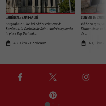
Cathédrale Saint-André
Couvent de l'Anno
Magnifique ! Plus bel édifice religieux de
Édifié en 1520 par
Bordeaux, la Cathédrale Saint-André surplombe
l’Annonciade, ce bâ
la place Pay Berland ...
de ...
43,0 km - Bordeaux
43,1 km -