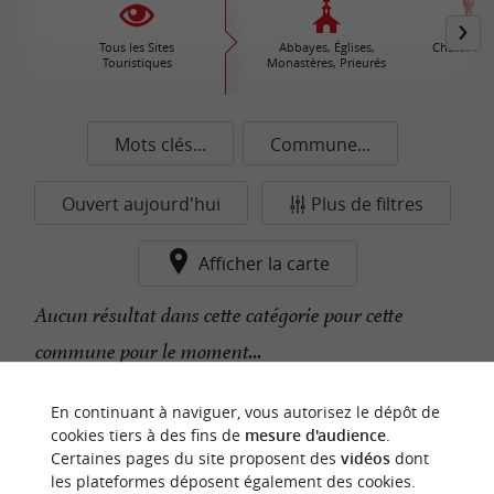
Tous les Sites
Abbayes, Églises,
Châteaux /
Touristiques
Monastères, Prieurés
Mots clés...
Commune...
Ouvert aujourd'hui
Plus de filtres
Afficher la carte
Aucun résultat dans cette catégorie pour cette
commune pour le moment...
En continuant à naviguer, vous autorisez le dépôt de
n
o
t
e
c
o
u
p
e
c
o
e
u
cookies tiers à des fins de
mesure d'audience
.
r
d
r
Certaines pages du site proposent des
vidéos
dont
les plateformes déposent également des cookies.