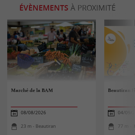
ÉVÈNEMENTS
À PROXIMITÉ
Marché de la BAM
Beautiran fê
08/08/2026
04/09/
23 m - Beautiran
77 m - 