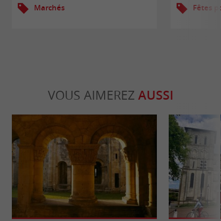
Marchés
Fêtes p
VOUS AIMEREZ
AUSSI