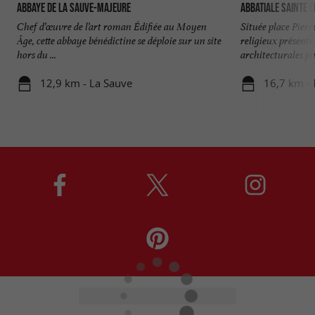
Abbaye de La Sauve-Majeure
Abbatiale Sainte C
Chef d’œuvre de l’art roman Édifiée au Moyen
Située place Pier
Âge, cette abbaye bénédictine se déploie sur un site
religieux présente
hors du ...
architecturales pui
12,9 km - La Sauve
16,7 km -