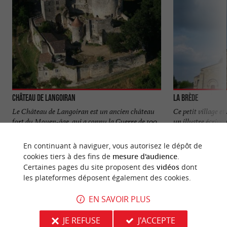
Château de Langoiran
La Brède
Le Château de Langoiran est un ancien château
Ce petit village e
fort du Moyen-âge, qui a connu la Guerre de 100
un illustre écrivai
ans. Il se situe au ...
Charles Louis ...
En continuant à naviguer, vous autorisez le dépôt de
5,1 km - Langoiran
6,7 km - L
cookies tiers à des fins de
mesure d'audience
.
Certaines pages du site proposent des
vidéos
dont
les plateformes déposent également des cookies.
EN SAVOIR PLUS
JE REFUSE
J'ACCEPTE