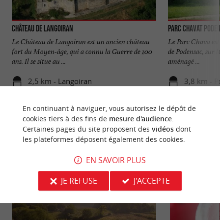
Château de Langoiran
Parc Chavat Pode
Le Château de Langoiran est un ancien château
Le Parc Chava est 
fort du Moyen-âge, qui a connu la Guerre de 100
de Podensac, sur le
ans. Il se situe au ...
aménagé ...
2,5 km - Langoiran
3,8 km - 
En continuant à naviguer, vous autorisez le dépôt de
cookies tiers à des fins de
mesure d'audience
.
Certaines pages du site proposent des
vidéos
dont
les plateformes déposent également des cookies.
NOUS AVONS TESTÉ
POUR VOUS
EN SAVOIR PLUS
JE REFUSE
J'ACCEPTE