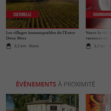
Culturelle
Gourmand
Les villages immanquables de l’Entre
Voyez la vie 
Deux Mers
vacances en e
3,5 km - Rions
3,5 km - 
ÉVÈNEMENTS
À PROXIMITÉ