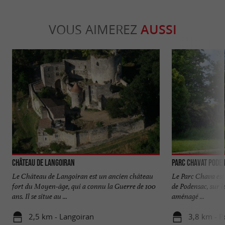
VOUS AIMEREZ
AUSSI
Château de Langoiran
Parc Chavat Pode
Le Château de Langoiran est un ancien château
Le Parc Chava est 
fort du Moyen-âge, qui a connu la Guerre de 100
de Podensac, sur le
ans. Il se situe au ...
aménagé ...
2,5 km - Langoiran
3,8 km - 