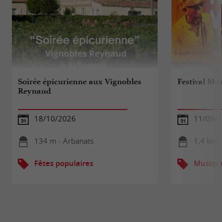
Soirée épicurienne aux Vignobles
Festival Mus
Reynaud
18/10/2026
11/09/2
134 m - Arbanats
1,4 km -
Fêtes populaires
Musiqu