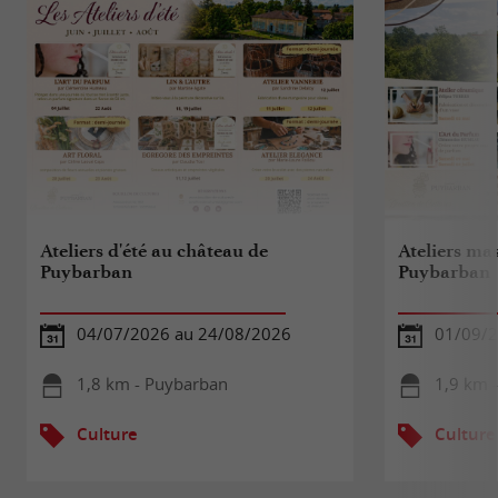
Ateliers d'été au château de
Ateliers ma
Puybarban
Puybarban
04/07/2026 au 24/08/2026
01/09/2
1,8 km - Puybarban
1,9 km 
Culture
Culture