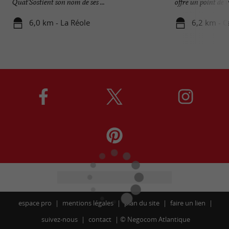
Quat’Sostient son nom de ses ...
offre un point de v
6,0 km - La Réole
6,2 km - C
espace pro
mentions légales
plan du site
faire un lien
suivez-nous
contact
©
Negocom Atlantique