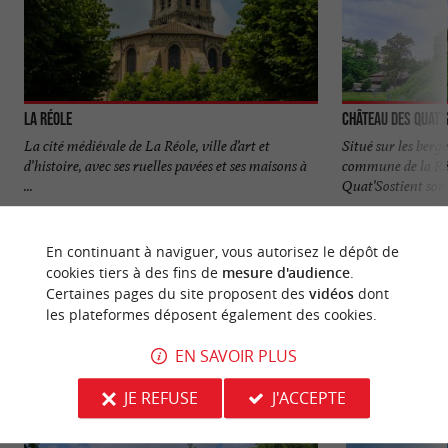
La Réole
Château des Quat'
La cité médiévale de La Réole, ville d’art et
Situé sur les berg
d’histoire, avec ses ruelles pavées et ses maisons à
commune de la Réo
...
Quat’Sostient son 
5,9 km - La Réole
6,0 km - L
En continuant à naviguer, vous autorisez le dépôt de
cookies tiers à des fins de
mesure d'audience
.
Certaines pages du site proposent des
vidéos
dont
les plateformes déposent également des cookies.
EN SAVOIR PLUS
NOUS AVONS TESTÉ
POUR VOUS
JE REFUSE
J'ACCEPTE