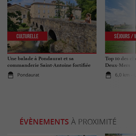
Culturelle
Séjours /
Une balade à Pondaurat et sa
Top 10 des cho
commanderie Saint-Antoine fortifiée
Deux-Mers
Pondaurat
6,0 km - 
ÉVÈNEMENTS
À PROXIMITÉ