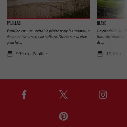
Pauillac
Blaye
Pauillac est une véritable pépite pour les amateurs
La citadelle Vauban
de vin et les curieux de culture. Située sur la rive
flanc de falaise e
gauche ...
de ...
939 m - Pauillac
10,2 km - 