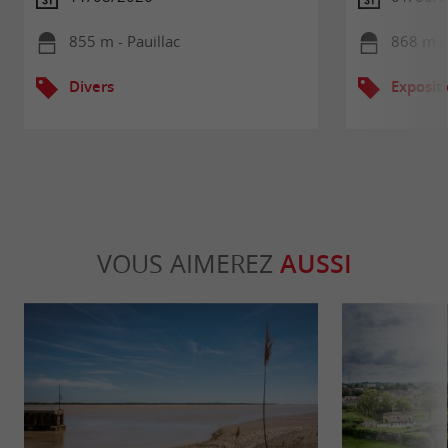
855 m - Pauillac
868 m - 
Divers
Exposit
VOUS AIMEREZ
AUSSI