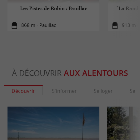
Les Pistes de Robin : Pauillac
"La Rando
868 m - Pauillac
913 m - 
À DÉCOUVRIR
AUX ALENTOURS
Découvrir
S'informer
Se loger
Se r