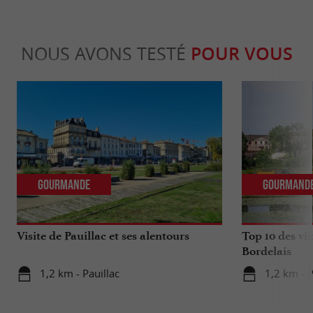
NOUS AVONS TESTÉ
POUR VOUS
Gourmande
Gourmand
Visite de Pauillac et ses alentours
Top 10 des vis
Bordelais
1,2 km - Pauillac
1,2 km - P