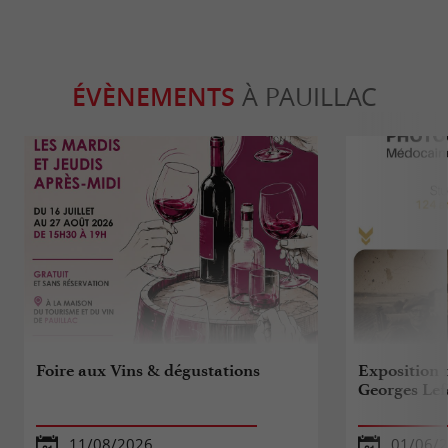
ÉVÈNEMENTS
À PAUILLAC
Foire aux Vins & dégustations
Exposition 
Georges Le
11/08/2026
01/06/2