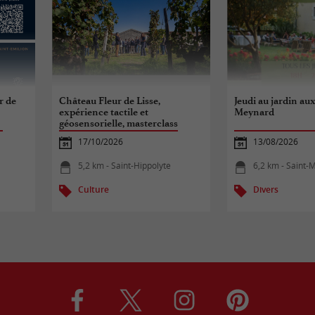
r de
Château Fleur de Lisse,
Jeudi au jardin au
expérience tactile et
Meynard
géosensorielle, masterclass
animée par Gabriel Lepousez,
17/10/2026
13/08/2026
neurobiologiste
5,2 km - Saint-Hippolyte
6,2 km - Saint-Ma
Culture
Divers