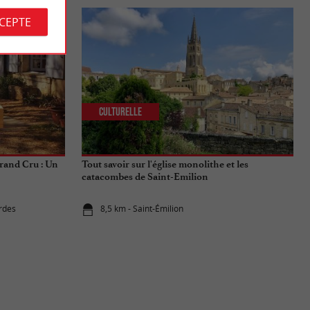
CCEPTE
Culturelle
rand Cru : Un
Tout savoir sur l'église monolithe et les
catacombes de Saint-Emilion
rdes
8,5 km - Saint-Émilion