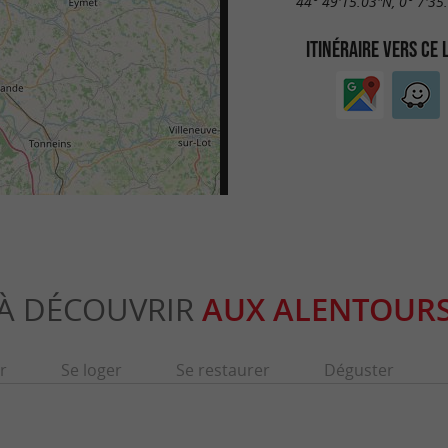
44° 49'15.03"N, 0° 7'35
ITINÉRAIRE VERS CE 
À DÉCOUVRIR
AUX ALENTOUR
r
Se loger
Se restaurer
Déguster