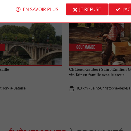
EN SAVOIR PLUS
JE REFUSE
J'A
Gourmande
taille
Château Gaubert Saint-Emilion G
vin fait en famille avec le cœur
tillon-la-Bataille
8,3 km - Saint-Christophe-des-Ba