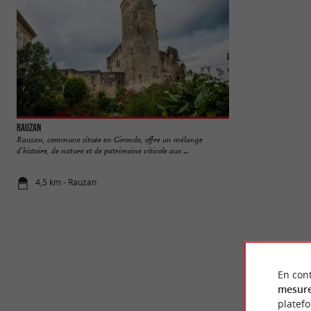
Rauzan
Château de Rauzan
Rauzan, commune située en Gironde, offre un mélange
Le Château de Rauz
d’histoire, de nature et de patrimoine viticole aux ...
sud de Libourne. Bâ
4,5 km - Rauzan
4,5 km - Ra
En cont
mesure
platef