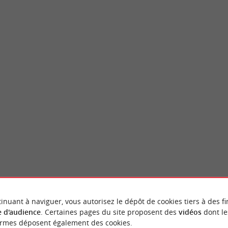
Ville historique de Castillon-la-Bataille
an est un château fort du 12ème siècle, au
A une quinzaine de kilomètres de Saint-Emil
ti sur une ancienne motte ...
Bataille est baignée par la rivière Dordogne. 
uzan
6,7 km - Castillon-la-Bataille
inuant à naviguer, vous autorisez le dépôt de cookies tiers à des fi
NOUS AVONS TESTÉ
POUR VOU
 d'audience
. Certaines pages du site proposent des
vidéos
dont le
ormes déposent également des cookies.