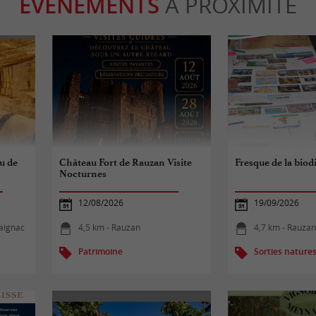
ÉVÈNEMENTS
À PROXIMITÉ
au de
Château Fort de Rauzan Visite
Fresque de la biod
Nocturnes
12/08/2026
19/09/2026
laignac
4,5 km - Rauzan
4,7 km - Rauza
Patrimoine
Sorties nature