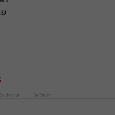
.66"W
LIEU
S
Se divertir
Se Réunir