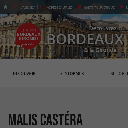
L'
AGENDA
ADRESSES
UTILES
CARTE
TOURISTIQUE
Découvrez
BORDEAUX
& la Gironde
DÉCOUVRIR
S'INFORMER
SE LOGE
MALIS CASTÉRA