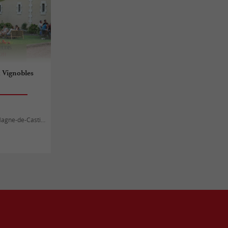
x Vignobles
gne-de-Castillon