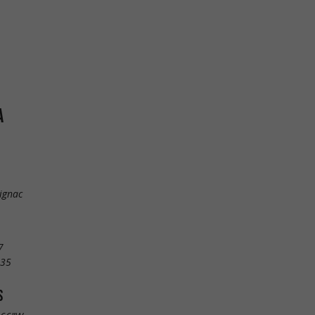
A
ignac
7
 35
S