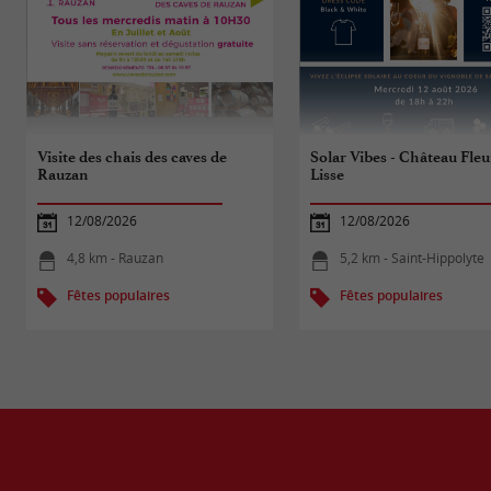
Visite des chais des caves de
Solar Vibes - Château Fleu
Rauzan
Lisse
12/08/2026
12/08/2026
4,8 km - Rauzan
5,2 km - Saint-Hippolyte
Fêtes populaires
Fêtes populaires