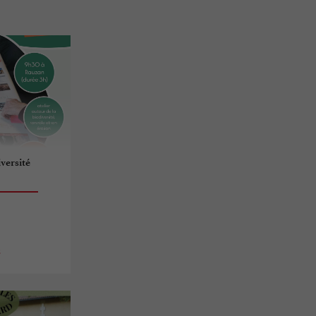
iversité
n
s