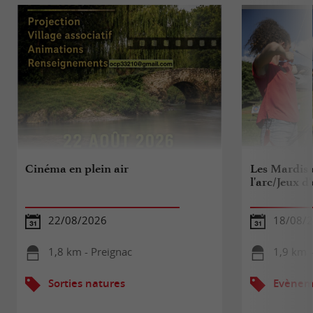
Cinéma en plein air
Les Mardis d
l'arc/Jeux d
22/08/2026
18/08/
1,8 km - Preignac
1,9 km -
Sorties natures
Evèneme