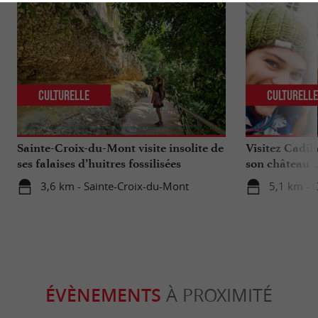
Culturelle
Culturell
Sainte-Croix-du-Mont visite insolite de
Visitez Cadil
ses falaises d’huitres fossilisées
son château ..
3,6 km - Sainte-Croix-du-Mont
5,1 km - C
ÉVÈNEMENTS
À PROXIMITÉ