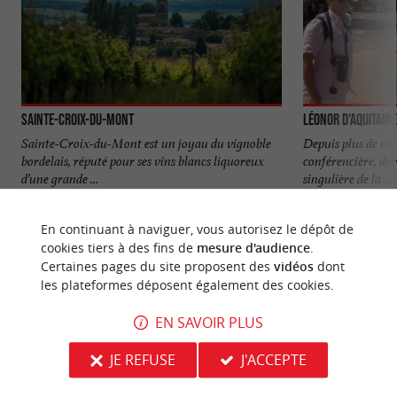
Sainte-Croix-du-Mont
Léonor d'Aquitaine
Sainte-Croix-du-Mont est un joyau du vignoble
Depuis plus de vi
bordelais, réputé pour ses vins blancs liquoreux
conférencière, dé
d’une grande ...
singulière de la ...
3,6 km - Sainte-Croix-du-Mont
5,0 km - C
En continuant à naviguer, vous autorisez le dépôt de
cookies tiers à des fins de
mesure d'audience
.
Certaines pages du site proposent des
vidéos
dont
les plateformes déposent également des cookies.
EN SAVOIR PLUS
NOUS AVONS TESTÉ
POUR VOUS
JE REFUSE
J'ACCEPTE