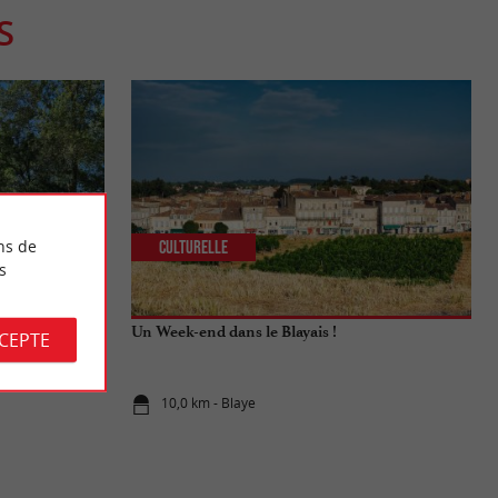
S
ns de
Culturelle
s
et belle vue au
Un Week-end dans le Blayais !
CCEPTE
10,0 km - Blaye