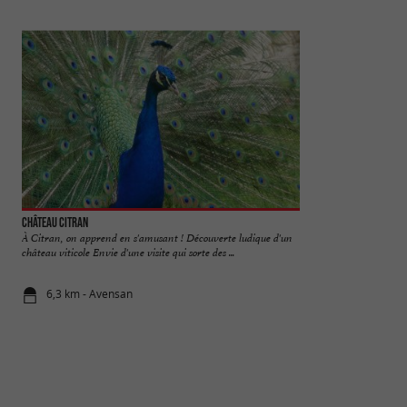
Château Citran
Parc de l'Esconge
À Citran, on apprend en s'amusant ! Découverte ludique d'un
Le Parc de l’Esconge
château viticole Envie d'une visite qui sorte des ...
trouve dans le villa
6,3 km - Avensan
8,4 km - Bo