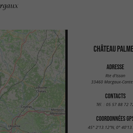
argaux
CHÂTEAU PALM
ADRESSE
Rte d'Issan
33460 Margaux-Cante
CONTACTS
Tél. :
05 57 88 72 7
COORDONNÉES GP
45° 2'13.12"N, 0° 40'13