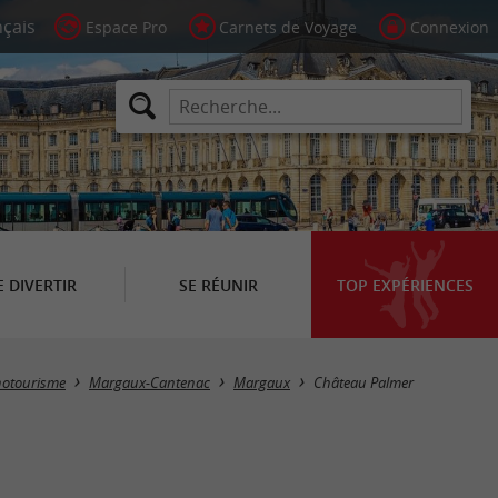
Espace Pro
Carnets de Voyage
Connexion
E DIVERTIR
SE RÉUNIR
TOP EXPÉRIENCES
Œnotourisme
Margaux-Cantenac
Margaux
Château Palmer