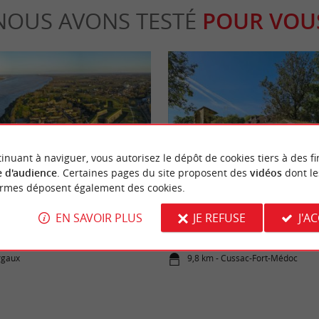
NOUS AVONS TESTÉ
POUR VOU
inuant à naviguer, vous autorisez le dépôt de cookies tiers à des fi
Culturelle
 d'audience
. Certaines pages du site proposent des
vidéos
dont le
ormes déposent également des cookies.
villages au bord de l’estuaire de la
Visitez le Fort Médoc ! Patrimoine 
EN SAVOIR PLUS
JE REFUSE
J'A
programme
rgaux
9,8 km - Cussac-Fort-Médoc