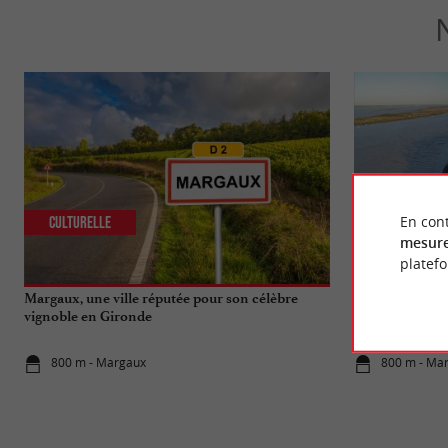
En cont
Culturelle
Culturelle
mesure
platef
Margaux, une ville réputée pour son célèbre
Les plus beaux 
vignoble en Gironde
Gironde
800 m - Margaux
800 m - Ma