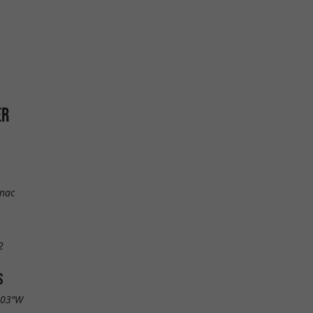
ER
nac
2
S
.03"W