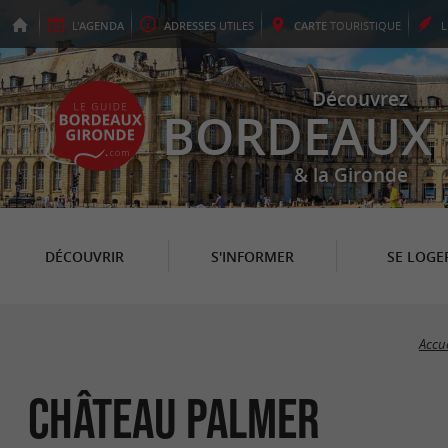
L'
AGENDA
ADRESSES
UTILES
CARTE
TOURISTIQUE
Découvrez
BORDEAUX
& la Gironde
DÉCOUVRIR
S'INFORMER
SE LOGE
Accue
Château Palmer