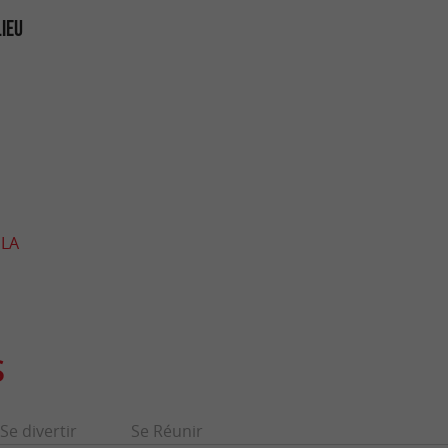
LIEU
 LA
S
Se divertir
Se Réunir