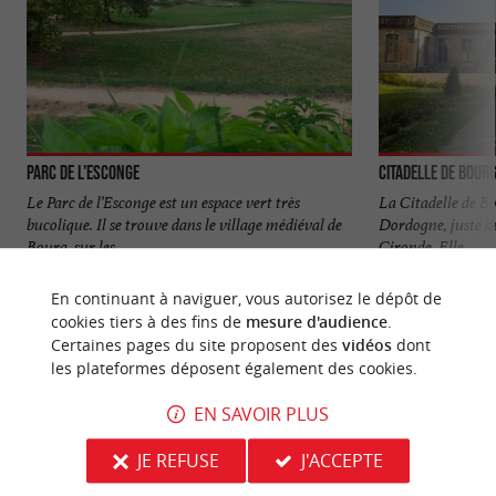
Parc de l'Esconge
Citadelle de Bour
Le Parc de l’Esconge est un espace vert très
La Citadelle de Bo
bucolique. Il se trouve dans le village médiéval de
Dordogne, juste a
Bourg, sur les ...
Gironde. Elle ...
7,4 km - Bourg
7,6 km - 
En continuant à naviguer, vous autorisez le dépôt de
cookies tiers à des fins de
mesure d'audience
.
Certaines pages du site proposent des
vidéos
dont
les plateformes déposent également des cookies.
EN SAVOIR PLUS
NOUS AVONS TESTÉ
POUR VOUS
JE REFUSE
J'ACCEPTE