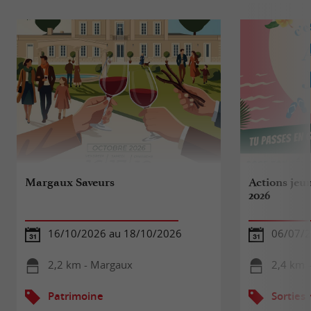
Margaux Saveurs
Actions jeu
2026
16/10/2026 au 18/10/2026
06/07/2
2,2 km - Margaux
2,4 km 
Patrimoine
Sorties