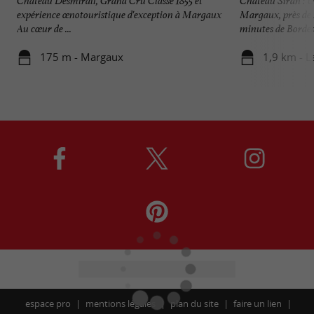
Château Desmirail, Grand Cru Classé 1855 et
Château Siran : U
expérience œnotouristique d'exception à Margaux
Margaux, près de
Au cœur de ...
minutes de Bordeau
175 m - Margaux
1,9 km - L
espace pro
mentions légales
plan du site
faire un lien