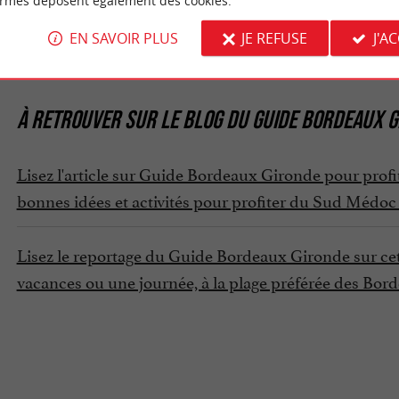
ormes déposent également des cookies.
du lundi au vendredi de 9h30 à 12h30 au Porge 
et / Août :
ds au Porge Océan uniquement : le samedi de 9h30 à 17h
EN SAVOIR PLUS
JE REFUSE
J'A
À RETROUVER SUR
LE BLOG DU GUIDE BORDEAUX G
Lisez l'article sur Guide Bordeaux Gironde pour profit
bonnes idées et activités pour profiter du Sud Médoc 
Lisez le reportage du Guide Bordeaux Gironde sur cett
vacances ou une journée, à la plage préférée des Borde