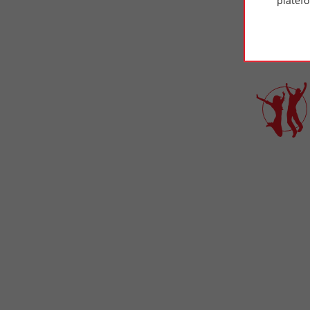
platef
Juill
week-en