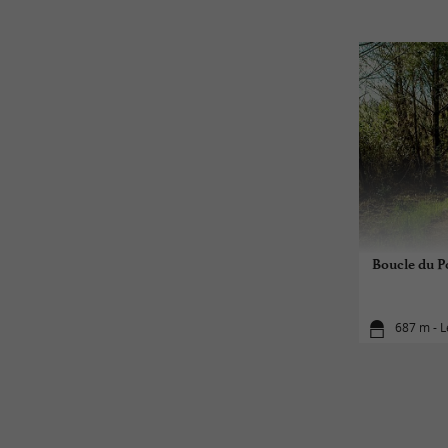
Boucle du Po
687 m - L