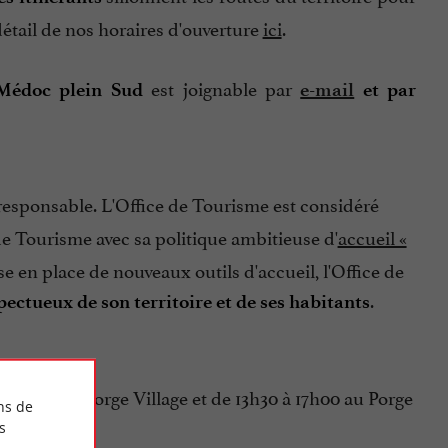
détail de nos horaires d'ouverture
ici
.
est joignable par
Médoc plein Sud
e-mail
et par
responsable. L'Office de Tourisme est considéré
e Tourisme avec sa politique ambitieuse d'
accueil «
se en place de nouveaux outils d'accueil, l'Office de
.
spectueux de son territoire et de ses habitants
 12h30 au Porge Village et de 13h30 à 17h00 au Porge
ns de
s