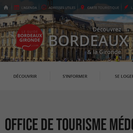
L'
AGENDA
ADRESSES
UTILES
CARTE
TOURISTIQUE
Découvrez
BORDEAUX
& la Gironde
DÉCOUVRIR
S'INFORMER
SE LOGE
Office de Tourisme Méd