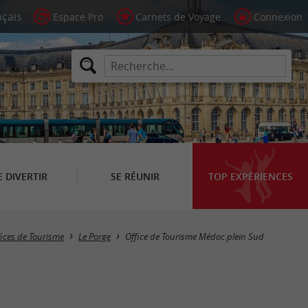
Espace Pro
Carnets de Voyage
Connexion
E DIVERTIR
SE RÉUNIR
TOP EXPÉRIENCES
fices de Tourisme
Le Porge
Office de Tourisme Médoc plein Sud