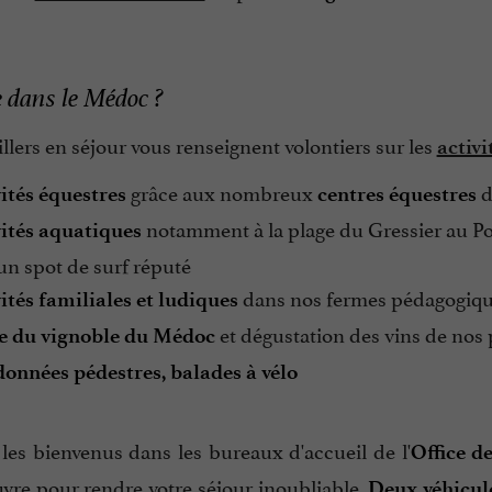
e dans le Médoc ?
llers en séjour vous renseignent volontiers sur les
activi
grâce aux nombreux
d
ités équestres
centres équestres
notamment à la plage du Gressier au Po
vités aquatiques
 un spot de surf réputé
dans nos fermes pédagogiques
ités familiales et ludiques
et dégustation des vins de nos 
te du vignoble du Médoc
onnées pédestres, balades à vélo
les bienvenus dans les bureaux d'accueil de l'
Office d
vre pour rendre votre séjour inoubliable.
Deux véhicule