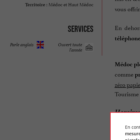
Médoc et Haut Médoc
Territoire :
vous offri
En dehors
Services
téléphon
Parle anglais
Ouvert toute
l'année
Médoc pl
comme
p
zéro papier
Tourisme 
Horaires
Avril
En cont
Océan.
mesure