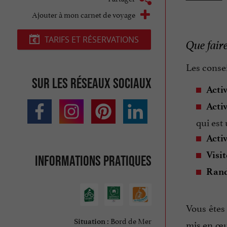
Ajouter à mon carnet de voyage
TARIFS ET RÉSERVATIONS
Que fair
Les consei
Sur les réseaux sociaux
Activ
Acti
qui est
Activ
Visi
Informations pratiques
Rand
Vous êtes 
Bord de Mer
mis en œu
Situation :