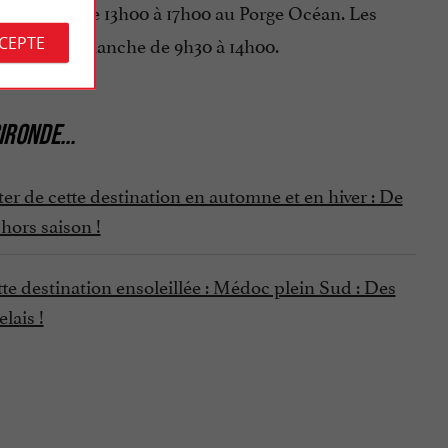
Village et de 13h00 à 17h00 au Porge Océan. Les
30 et le dimanche de 9h30 à 14h00.
CCEPTE
IRONDE
...
er de cette destination en automne et en hiver : De
hors saison !
e destination ensoleillée : Médoc plein Sud : Des
lais !