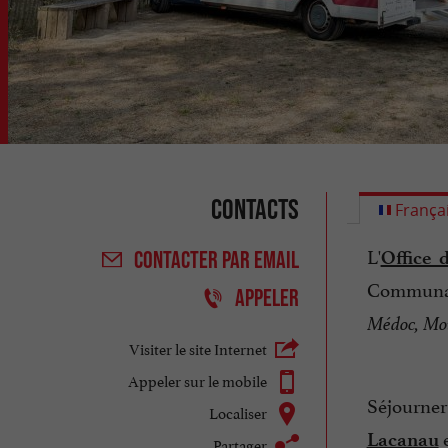
Contacts
França
L'
Office 
CONTACTER
PAR EMAIL
Communau
APPELER
Médoc, Mou
Visiter le site Internet
Appeler sur le mobile
Séjourner
Localiser
e
Lacanau
Partager