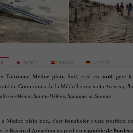
is
English
Español
Deutsch
, créé en
, gère l
de Tourisme Médoc plein Sud
2018
té de Communes de la Médullienne soit :
Avensan, Br
lis-en-Médoc, Sainte-Hélène, Salaunes et Saumos.
 à Médoc plein Sud, c'est bénéficier d'une position 
t le
au pied du
Bassin d'Arcachon
vignoble de Bordea