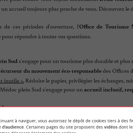
r un accueil toujours plus proche de vous. Découvrez le 
 de ces périodes d'ouverture, l'
Office de Tourisme 
pour répondre à toutes vos questions.
e
s'engage pour un tourisme plus durable et plus 
ein Sud
des Offices d
récurseur du mouvement éco-responsable
 inutile ».
Réduire le papier, privilégier les échanges, mi
Médoc plein Sud s'engage pour un
accueil inclusif, re
 :
du mardi au samedi de 9h30 à
 / Mai / Juin / Septembre :
inuant à naviguer, vous autorisez le dépôt de cookies tiers à des fi
 d'audience
. Certaines pages du site proposent des
vidéos
dont le