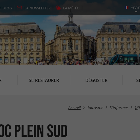
LE
BLOG
LA
NEWSLETTER
LA
MÉTÉO
R
SE RESTAURER
DÉGUSTER
S
Accueil
Tourisme
S'informer
Of
oc plein Sud