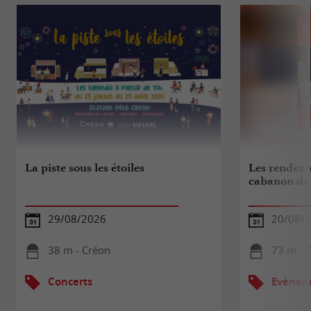
La piste sous les étoiles
Les rendez-
cabanon de 
29/08/2026
20/08/
38 m - Créon
73 m - 
Concerts
Evèneme