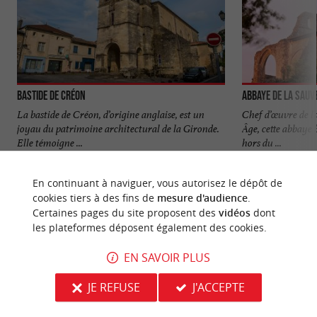
Bastide de Créon
Abbaye de La Sauv
La bastide de Créon, d’origine anglaise, est un
Chef d’œuvre de l
joyau du patrimoine architectural de la Gironde.
Âge, cette abbaye 
Elle témoigne ...
hors du ...
49 m - Créon
3,1 km - L
En continuant à naviguer, vous autorisez le dépôt de
cookies tiers à des fins de
mesure d'audience
.
Certaines pages du site proposent des
vidéos
dont
les plateformes déposent également des cookies.
EN SAVOIR PLUS
NOUS AVONS TESTÉ
POUR VOUS
JE REFUSE
J'ACCEPTE