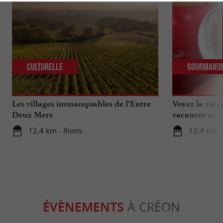
Culturelle
Gourmand
Les villages immanquables de l’Entre
Voyez la vie 
Deux Mers
vacances en e
12,4 km - Rions
12,4 km -
ÉVÈNEMENTS
À CRÉON