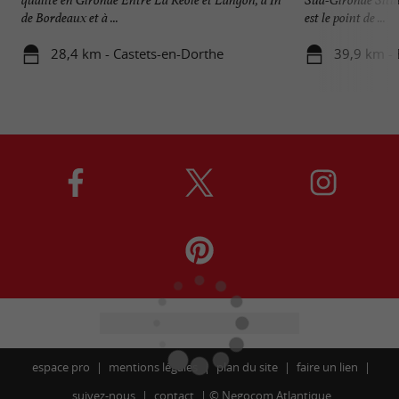
de Bordeaux et à ...
est le point de ...
28,4 km - Castets-en-Dorthe
39,9 km -
espace pro
mentions légales
plan du site
faire un lien
suivez-nous
contact
©
Negocom Atlantique