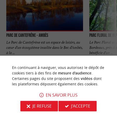
Parc de Cantefrêne - Ambès
Parc floral de Bo
Le Parc de Cantefrêne est un espace de loisirs, au
Le Parc Floral se s
cœur d’un écosystème insolite dans le Bec d’Ambès,
Bordeaux, près des
à la ...
bénéficie d’un ...
5,9 km - Ambès
6,6 km - 
En continuant à naviguer, vous autorisez le dépôt de
cookies tiers à des fins de
mesure d'audience
.
Certaines pages du site proposent des
vidéos
dont
les plateformes déposent également des cookies.
EN SAVOIR PLUS
NOUS AVONS TESTÉ
POUR VOUS
JE REFUSE
J'ACCEPTE