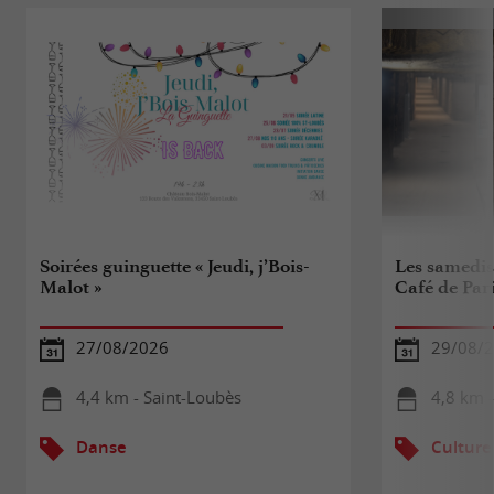
Soirées guinguette « Jeudi, j’Bois-
Les samedis
Malot »
Café de Par
27/08/2026
29/08/2
4,4 km - Saint-Loubès
4,8 km -
Danse
Culture