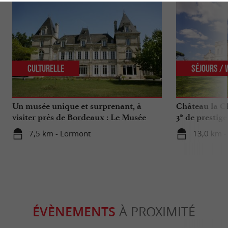
Culturelle
Séjours /
Un musée unique et surprenant, à
Château la Ch
visiter près de Bordeaux : Le Musée
3* de prestig
National de l’Assurance Maladie
7,5 km - Lormont
13,0 km - 
ÉVÈNEMENTS
À PROXIMITÉ