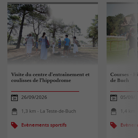
Visite du centre d’entraînement et
Courses - H
coulisses de l’hippodrome
de Buch
26/09/2026
05/09/
1,3 km - La Teste-de-Buch
1,4 km -
Evènements sportifs
Evèneme