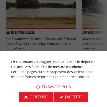
Lac de la Magdeleine
Croisière Jouvenc
Sur la commune de Gujan-Mestras, dans le Bassin
Croisière Jouvence
d’Arcachon, le Lac de la Magdeleine est un site
d’Arcachon en batea
familial, dans un ...
guidée du ...
2,9 km - Gujan-Mestras
4,0 km - 
En continuant à naviguer, vous autorisez le dépôt de
cookies tiers à des fins de
mesure d'audience
.
Certaines pages du site proposent des
vidéos
dont
les plateformes déposent également des cookies.
EN SAVOIR PLUS
NOUS AVONS TESTÉ
POUR VOUS
JE REFUSE
J'ACCEPTE