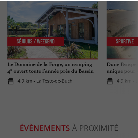
Séjours / Weekend
Sportive
Le Domaine de la Forge, un camping
Dune Parapen
4* ouvert toute l’année près du Bassin
unique pour u
d’Arcachon
Gironde
4,9 km - La Teste-de-Buch
4,9 km - 
ÉVÈNEMENTS
À PROXIMITÉ