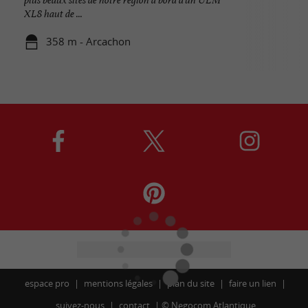
XL8 haut de ...
358 m - Arcachon
espace pro
mentions légales
plan du site
faire un lien
suivez-nous
contact
©
Negocom Atlantique