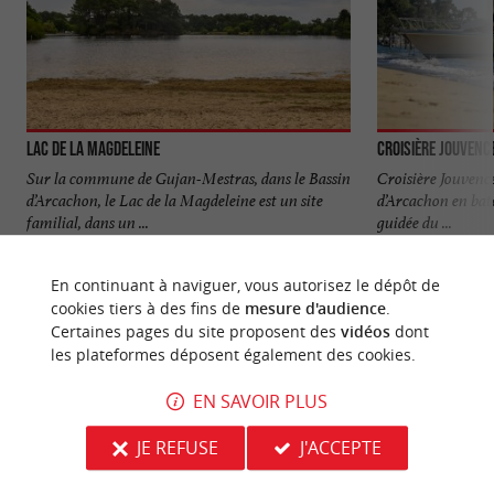
Lac de la Magdeleine
Croisière Jouvenc
Sur la commune de Gujan-Mestras, dans le Bassin
Croisière Jouvence
d’Arcachon, le Lac de la Magdeleine est un site
d’Arcachon en batea
familial, dans un ...
guidée du ...
2,7 km - Gujan-Mestras
3,3 km - 
En continuant à naviguer, vous autorisez le dépôt de
cookies tiers à des fins de
mesure d'audience
.
Certaines pages du site proposent des
vidéos
dont
les plateformes déposent également des cookies.
EN SAVOIR PLUS
NOUS AVONS TESTÉ
POUR VOUS
JE REFUSE
J'ACCEPTE