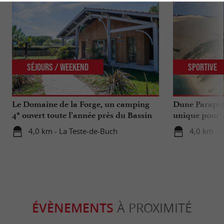
Séjours / Weekend
Sportive
Le Domaine de la Forge, un camping
Dune Parapen
4* ouvert toute l’année près du Bassin
unique pour u
d’Arcachon
Gironde
4,0 km - La Teste-de-Buch
4,0 km - 
ÉVÈNEMENTS
À PROXIMITÉ