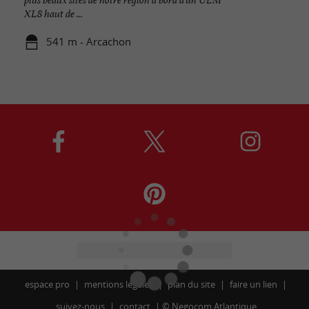
XL8 haut de ...
541 m - Arcachon
espace pro
mentions légales
plan du site
faire un lien
suivez-nous
contact
©
Negocom Atlantique