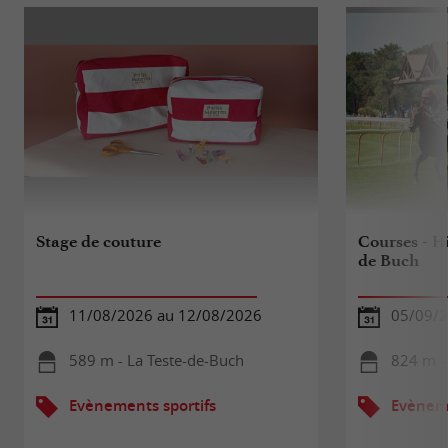
Stage de couture
Courses - H
de Buch
11/08/2026 au 12/08/2026
05/09/
589 m - La Teste-de-Buch
824 m -
Evènements sportifs
Evèneme