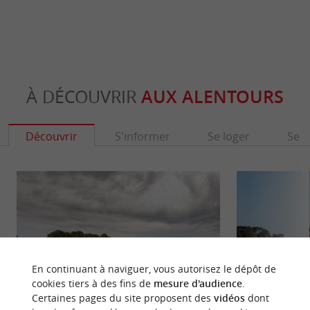
À DÉCOUVRIR
AUX ALENTOURS
Découvrir
S'informer
Se loger
Se r
En continuant à naviguer, vous autorisez le dépôt de
cookies tiers à des fins de
mesure d'audience
.
Certaines pages du site proposent des
vidéos
dont