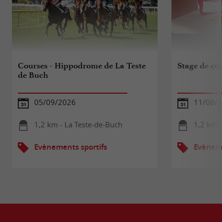
Courses - Hippodrome de La Teste
Stage de co
de Buch
05/09/2026
11/08/2
1,2 km - La Teste-de-Buch
1,2 km -
Evènements sportifs
Evèneme