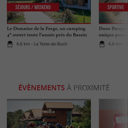
Séjours / Weekend
Sportive
Le Domaine de la Forge, un camping
Dune Parapen
4* ouvert toute l’année près du Bassin
unique pour u
d’Arcachon
Gironde
4,6 km - La Teste-de-Buch
4,6 km - 
ÉVÈNEMENTS
À PROXIMITÉ