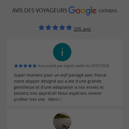
lentement dans l'horizon marin, laissant
AVIS DES VOYAGEURS
CATABAS
derrière lui des teintes chaudes et une
. Le retour au port
ambiance magique
205 avis
d'Arcachon à la nuit tombante ajoute une
touche de mystère à cette
expérience
. Pour ceux qui cherchent à
inoubliable
prolonger leur
, optez pour une nuit à
évasion
Avis publié par ingrid vadillo le 23/07/2026
bord d'un confortable catamaran croisière
Super moment pour un evjf partagé avec Pascal
Catabas. Vivez l'ambiance à l'esprit bassin
notre skipper désigné qui a ete d'une grande
comme jamais auparavant, avec le doux
gentillesse et d'une adaptation a nos envies et
besoins tres apprécié! Nous espérons revenir
bercement de la mer comme berceuse et le ciel
profiter tres vite . Merci !
étoilé comme toile de fond, créant ainsi une
e pour une
atmosphère romantique et paisibl
.
nuit mémorable en pleine mer