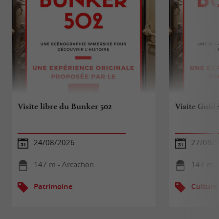
Visite libre du Bunker 502
Visite Guid
24/08/2026
27/08/
147 m - Arcachon
147 m -
Patrimoine
Culture