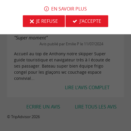
en sup à bord et franchement tout le monde a été
EN SAVOIR PLUS
ravi. Le cata incroyable avec possibilité de...
LIRE L'AVIS COMPLET
JE REFUSE
J'ACCEPTE
"Super moment"
Avis publié par Emilie P le 11/07/2024
Accueil au top de Anthony notre skipper Super
guide touristique et navigateur très à l écoute de
ses passager. Bateau super bien équipe frigo
congel pour les glaçons wc couchage espace
convivial...
LIRE L'AVIS COMPLET
ECRIRE UN AVIS
LIRE TOUS LES AVIS
© TripAdvisor 2026