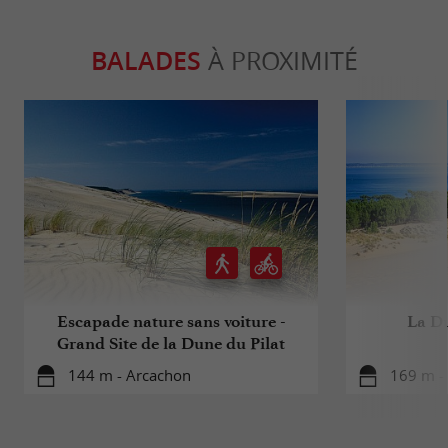
BALADES
À PROXIMITÉ
Escapade nature sans voiture -
La Du
Grand Site de la Dune du Pilat
144 m - Arcachon
169 m -