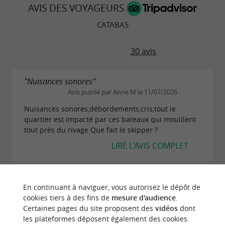
AVIS DES VOYAGEURS
CATABAS
30 avis
"Nuisances sonores"
Avis publié par Anne M le 11/07/2026
Nuisances sonores,débordements,cris,tout le
quartier est impacté par ces bateaux qui mouillent
tout près du rivage Que fait le skipper ?
LIRE L'AVIS COMPLET
"Parfait 👍"
En continuant à naviguer, vous autorisez le dépôt de
Avis publié par Valérie B le 25/05/2025
cookies tiers à des fins de
mesure d'audience
.
Nous avions choisi une balade de 2h30 pour notre
Certaines pages du site proposent des
vidéos
dont
famille de 16 avec des enfants. Le repas était prévu
les plateformes déposent également des cookies.