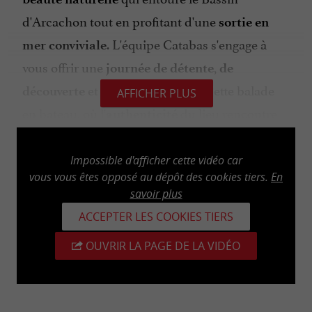
d'Arcachon tout en profitant d'une
sortie en
. L'équipe Catabas s'engage à
mer conviviale
vous offrir une
,
journée de détente
de
et
à travers cette balade
découverte
de plaisir
AFFICHER PLUS
en bateau, où l'
du lieu rencontre
authenticité
l'
de l'équipage.
hospitalité exceptionnelle
Impossible d'afficher cette vidéo car
vous vous êtes opposé au dépôt des cookies tiers.
En
savoir plus
COUCHER DE SOLEIL ET NUIT À BORD
ACCEPTER LES COOKIES TIERS
Pour une
expérience encore plus
OUVRIR LA PAGE DE LA VIDÉO
, réservez votre place lors d'une
enchanteresse
balade en bateau au coucher de soleil sur le
Bassin d'Arcachon. Observez le soleil plonger