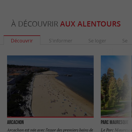
À DÉCOUVRIR
AUX ALENTOURS
Découvrir
S'informer
Se loger
Se r
Arcachon
Parc Mauresque
Arcachon est née avec l’essor des premiers bains de
Le Parc Mauresqu