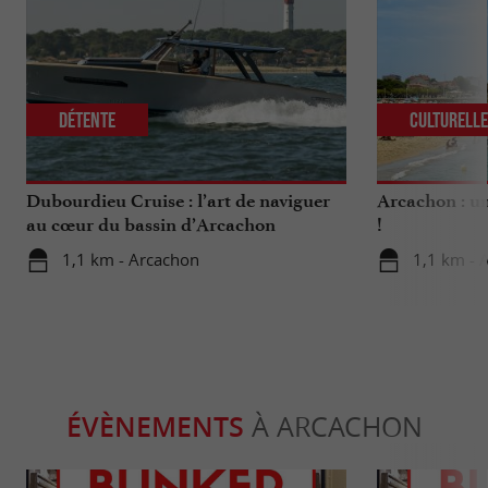
Détente
Culturell
Dubourdieu Cruise : l’art de naviguer
Arcachon : un
au cœur du bassin d’Arcachon
!
1,1 km - Arcachon
1,1 km - 
ÉVÈNEMENTS
À ARCACHON