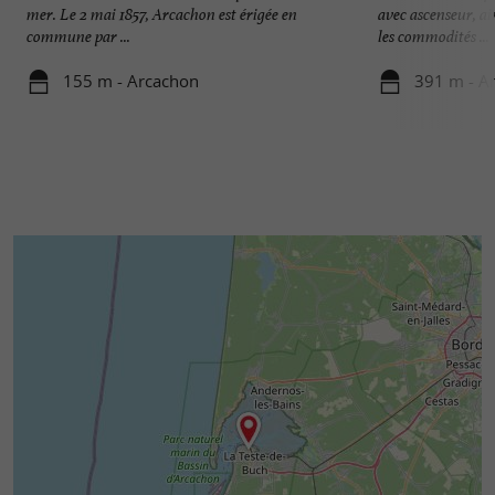
mer. Le 2 mai 1857, Arcachon est érigée en
avec ascenseur, ai
commune par ...
les commodités ...
155 m - Arcachon
391 m - A