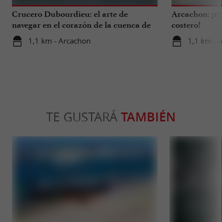
Crucero Dubourdieu: el arte de
Arcachon: ¡un
navegar en el corazón de la cuenca de
costero!
Arcachon.
1,1 km - Arcachon
1,1 km - 
TE GUSTARÁ
TAMBIÉN