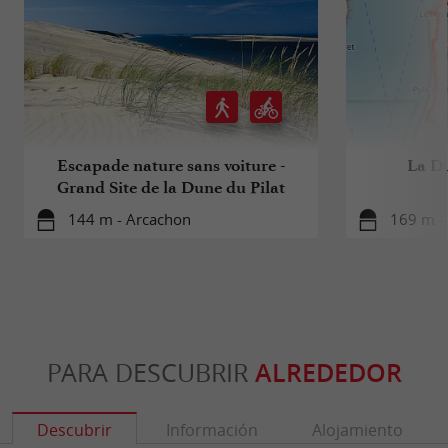
Escapade nature sans voiture -
La Du
Grand Site de la Dune du Pilat
144 m - Arcachon
169 m -
PARA DESCUBRIR
ALREDEDOR
Descubrir
Información
Alojamiento