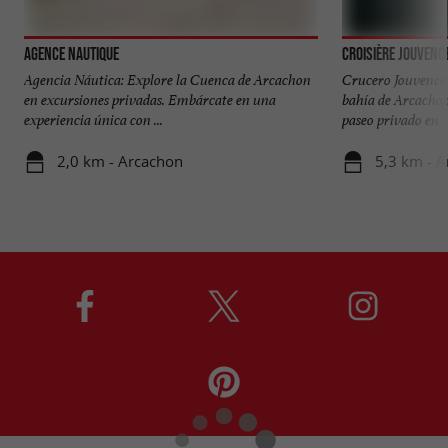
Agence Nautique
Croisière Jouvenc
Agencia Náutica: Explore la Cuenca de Arcachon
Crucero Jouvence 
en excursiones privadas. Embárcate en una
bahía de Arcachon
experiencia única con ...
paseo privado en ..
2,0 km - Arcachon
5,3 km - 