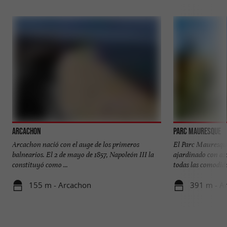
Arcachon
Parc Mauresque
Arcachon nació con el auge de los primeros
El Parc Mauresqu
balnearios. El 2 de mayo de 1857, Napoleón III la
ajardinado con asc
constituyó como ...
todas las comodida
155 m - Arcachon
391 m - A