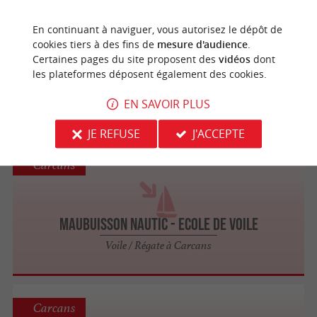
Carcans
En continuant à naviguer, vous autorisez le dépôt de
cookies tiers à des fins de
mesure d'audience
.
Certaines pages du site proposent des
vidéos
dont
Force 7 - location de matériel nautique
les plateformes déposent également des cookies.
Voile / Régate à Carcans
EN SAVOIR PLUS
JE REFUSE
J'ACCEPTE
Carcans
Maubuisson Nautic - Ecole de voile
Voile / Régate à Carcans
Carcans