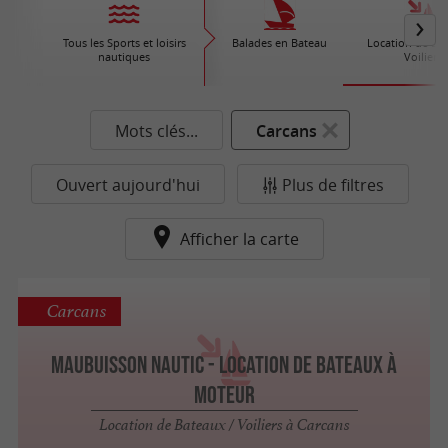
Tous les Sports et loisirs
Balades en Bateau
Location de Bat
nautiques
Voiliers
Mots clés...
Carcans
Ouvert aujourd'hui
Plus de filtres
Afficher la carte
Carcans
Maubuisson Nautic - Location de bateaux à
moteur
Location de Bateaux / Voiliers à Carcans