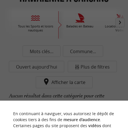
Tous les Sports et loisirs
Balades en Bateau
Location de Bat
nautiques
Voiliers
Mots clés...
Commune...
Ouvert aujourd'hui
Plus de filtres
Afficher la carte
Aucun résultat dans cette catégorie pour cette
commune pour le moment...
En continuant à naviguer, vous autorisez le dépôt de
cookies tiers à des fins de
mesure d'audience
.
Certaines pages du site proposent des
vidéos
dont