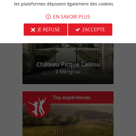
n
o
t
e
c
o
u
p
e
c
o
e
u
r
d
r
les plateformes déposent également des cookies.
EN SAVOIR PLUS
JE REFUSE
J'ACCEPTE
Château Picque Caillou
à Mérignac
Top expériences