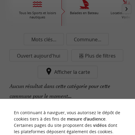
Tous les Sports et loisirs
Balades en Bateau
Location de Bat
nautiques
Voiliers
Mots clés...
Commune...
Ouvert aujourd'hui
Plus de filtres
Afficher la carte
Aucun résultat dans cette catégorie pour cette
commune pour le moment...
En continuant à naviguer, vous autorisez le dépôt de
n
o
t
e
c
o
u
p
e
c
o
e
u
cookies tiers à des fins de
mesure d'audience
.
r
d
r
Certaines pages du site proposent des
vidéos
dont
les plateformes déposent également des cookies.