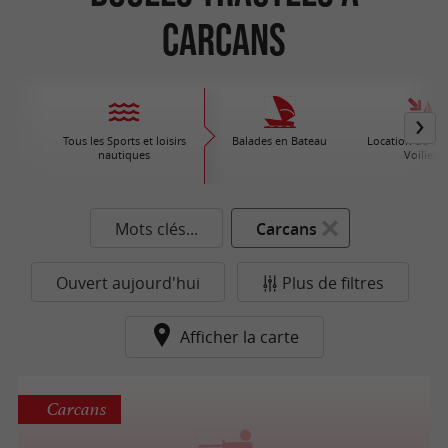
Carcans
Tous les Sports et loisirs
Balades en Bateau
Location de Bat
nautiques
Voiliers
Mots clés...
Carcans
Ouvert aujourd'hui
Plus de filtres
Afficher la carte
Carcans