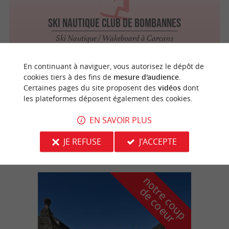
Ski Nautique Club de Bombannes
Ski Nautique / Wakeboard à Carcans
En continuant à naviguer, vous autorisez le dépôt de
cookies tiers à des fins de
mesure d'audience
.
Carcans
Certaines pages du site proposent des
vidéos
dont
les plateformes déposent également des cookies.
EN SAVOIR PLUS
Aventura Gliss
Ski Nautique / Wakeboard à Carcans
JE REFUSE
J'ACCEPTE
n
o
t
e
c
o
u
p
e
c
o
e
u
r
d
r