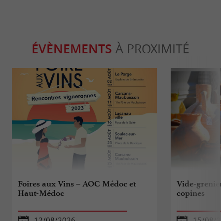
ÉVÈNEMENTS
À PROXIMITÉ
Foires aux Vins – AOC Médoc et
Vide-grenie
Haut-Médoc
copines
12/08/2026
15/08/2