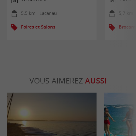
5,5 km - Lacanau
5,7 km 
Foires et Salons
Brocant
VOUS AIMEREZ
AUSSI