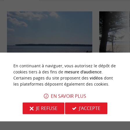
En continuant à naviguer, vous autorisez le dépôt de
cookies tiers à des fins de
mesure d'audience
.
Plage du Moutchic
Plage de la Grand
Certaines pages du site proposent des
vidéos
dont
les plateformes déposent également des cookies.
Une plage parfaite pour les familles avec jeunes
Une plage surveillé
enfants, elle est facile d'accès et il y a peu de
Lacanau. Voici un
EN SAVOIR PLUS
vagues, car elle ...
vous êtes à ...
JE REFUSE
J'ACCEPTE
1,5 km - Lacanau
2,7 km - 