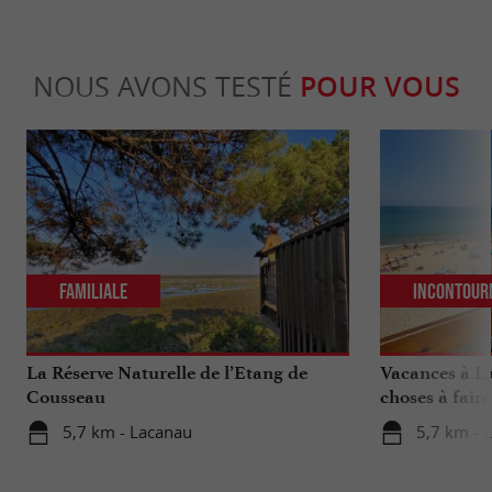
NOUS AVONS TESTÉ
POUR VOUS
Familiale
Incontour
La Réserve Naturelle de l’Etang de
Vacances à La
Cousseau
choses à fair
votre séjour
5,7 km - Lacanau
5,7 km - 