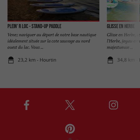
Plein' R Loc - Stand-Up Paddle
Glisse en Herbe
Venez naviguer au départ de notre base nautique
Glisse en Herbe, a
idéalement située sur la cote sauvage au nord
l'Herbe, joyau ent
ouest du lac. Vous ...
majestueuse ...
23,2 km - Hourtin
34,8 km - 