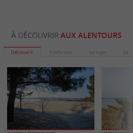
À DÉCOUVRIR
AUX ALENTOURS
Découvrir
S'informer
Se loger
Se r