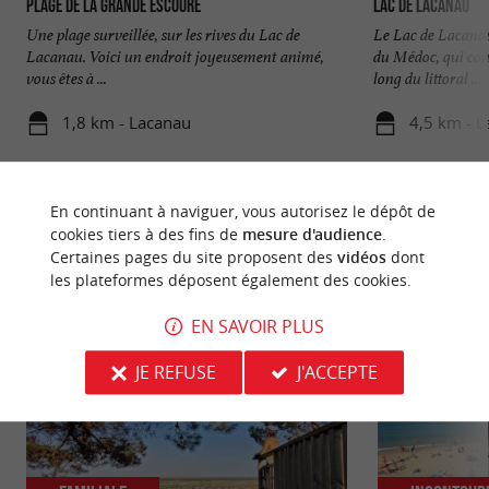
Plage de la Grande Escoure
Lac de Lacanau
Une plage surveillée, sur les rives du Lac de
Le Lac de Lacanau 
Lacanau. Voici un endroit joyeusement animé,
du Médoc, qui con
vous êtes à ...
long du littoral ...
1,8 km - Lacanau
4,5 km - 
En continuant à naviguer, vous autorisez le dépôt de
cookies tiers à des fins de
mesure d'audience
.
Certaines pages du site proposent des
vidéos
dont
les plateformes déposent également des cookies.
NOUS AVONS TESTÉ
POUR VOUS
EN SAVOIR PLUS
JE REFUSE
J'ACCEPTE