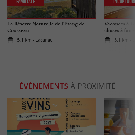
Familiale
Incontour
La Réserve Naturelle de l’Etang de
Vacances à La
Cousseau
choses à fair
votre séjour
5,1 km - Lacanau
5,1 km - 
ÉVÈNEMENTS
À PROXIMITÉ