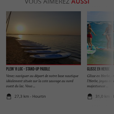
VOUS AIMEREZ
AUSSI
Plein' R Loc - Stand-Up Paddle
Glisse en Herbe
Venez naviguer au départ de notre base nautique
Glisse en Herbe, a
idéalement située sur la cote sauvage au nord
l'Herbe, joyau ent
ouest du lac. Vous ...
majestueuse ...
27,3 km - Hourtin
31,0 km - 