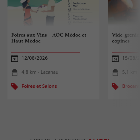
Foires aux Vins – AOC Médoc et
Vide-grenie
Haut-Médoc
copines
12/08/2026
15/08/2
4,8 km - Lacanau
5,1 km 
Foires et Salons
Brocant