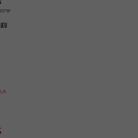
S
.03"W
LIEU
 LA
S