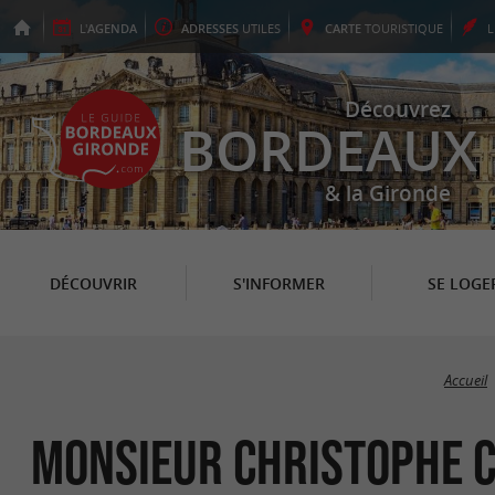
L'
AGENDA
ADRESSES
UTILES
CARTE
TOURISTIQUE
Découvrez
BORDEAUX
& la Gironde
DÉCOUVRIR
S'INFORMER
SE LOGE
Accueil
Monsieur Christophe C