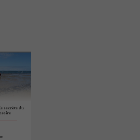
vie secrète du
ereire
on