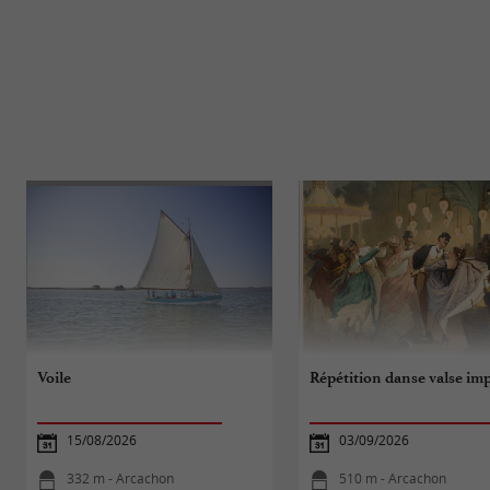
Voile
Répétition danse valse imp
15/08/2026
03/09/2026
332 m - Arcachon
510 m - Arcachon