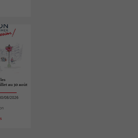
les
llet au 30 août
30/08/2026
hon
es