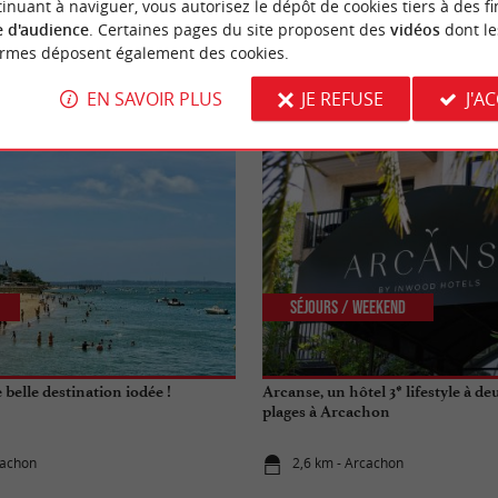
inuant à naviguer, vous autorisez le dépôt de cookies tiers à des fi
 d'audience
. Certaines pages du site proposent des
vidéos
dont le
ormes déposent également des cookies.
NOUS AVONS TESTÉ
POUR VOU
EN SAVOIR PLUS
JE REFUSE
J'A
Séjours / Weekend
belle destination iodée !
Arcanse, un hôtel 3* lifestyle à de
plages à Arcachon
cachon
2,6 km - Arcachon