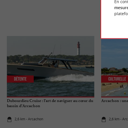
En cont
mesure
platef
Détente
Culturelle
Dubourdieu Cruise : l’art de naviguer au cœur du
Arcachon : une 
bassin d’Arcachon
2,6 km - Arcachon
2,6 km - Ar