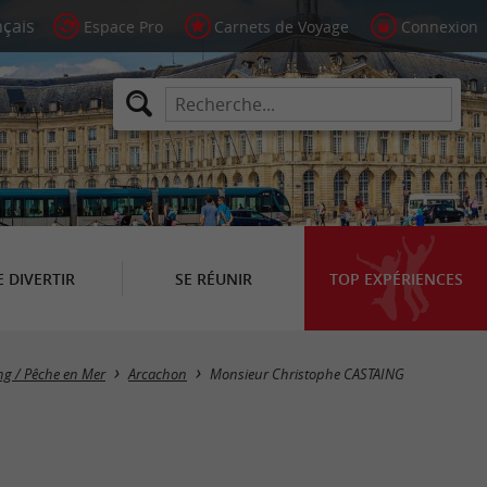
Espace Pro
Carnets de Voyage
Connexion
E DIVERTIR
SE RÉUNIR
TOP EXPÉRIENCES
ang / Pêche en Mer
Arcachon
Monsieur Christophe CASTAING