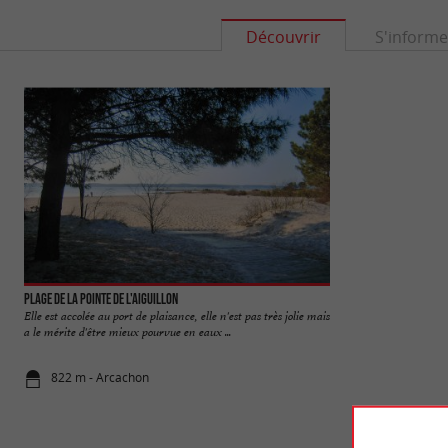
Découvrir
S'informe
Plage de la Pointe de l'Aiguillon
Plage Eyrac
Elle est accolée au port de plaisance, elle n'est pas très jolie mais
Près de la jetée du
a le mérite d'être mieux pourvue en eaux ...
une plage qui n'est 
822 m - Arcachon
1,3 km - Ar