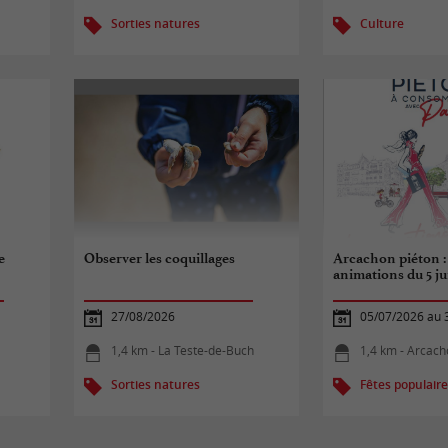
Sorties natures
Culture
e
Observer les coquillages
Arcachon piéton : 
animations du 5 jui
27/08/2026
05/07/2026 au 
1,4 km - La Teste-de-Buch
1,4 km - Arcac
Sorties natures
Fêtes populair