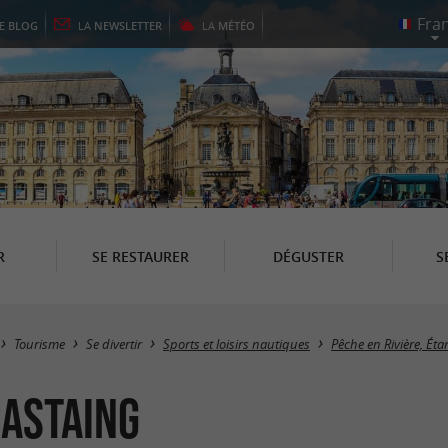
LE
BLOG
LA
NEWSLETTER
LA
MÉTÉO
R
SE RESTAURER
DÉGUSTER
S
Tourisme
Se divertir
Sports et loisirs nautiques
Pêche en Rivière, Ét
ASTAING