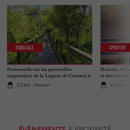
Familiale
Sportive
Promenade sur les passerelles
Hourtin, le pa
suspendues de la Lagune de Contaut à
et des coucher
Hourtin
2,5 km - Hourtin
2,5 km - 
ÉVÈNEMENTS
À PROXIMITÉ