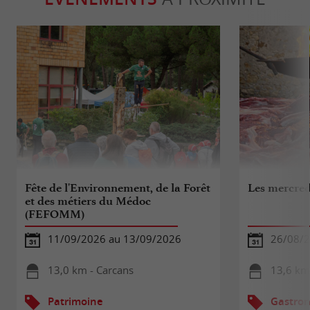
Fête de l'Environnement, de la Forêt
Les mercred
et des métiers du Médoc
(FEFOMM)
11/09/2026 au 13/09/2026
26/08/
13,0 km - Carcans
13,6 km 
Patrimoine
Gastron