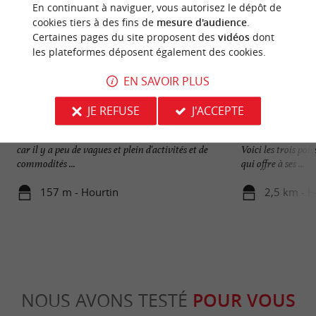
En continuant à naviguer, vous autorisez le dépôt de
cookies tiers à des fins de
mesure d'audience
.
Certaines pages du site proposent des
vidéos
dont
les plateformes déposent également des cookies.
EN SAVOIR PLUS
JE REFUSE
J'ACCEPTE
Plage de Hourtin Port
Hourtin
Le Lac d'Hourtin est un régal pour les familles,
Hourtin-ville, Ho
car il y a peu de vagues et plein d'activités et de
Voici les trois pô
commodités ...
qui offre à ses ...
157 m - Hourtin
2,5 km - H
NOUS AVONS TESTÉ
POUR VOUS